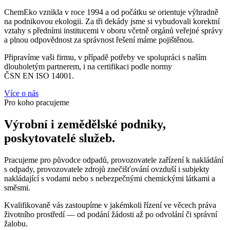
ChemEko vznikla v roce 1994 a od počátku se orientuje výhradně
na podnikovou ekologii. Za tři dekády jsme si vybudovali korektní
vztahy s předními institucemi v oboru včetně orgánů veřejné správy
a plnou odpovědnost za správnost řešení máme pojištěnou.
Připravíme vaši firmu, v případě potřeby ve spolupráci s naším
dlouholetým partnerem, i na certifikaci podle normy
ČSN EN ISO 14001.
Více o nás
Pro koho pracujeme
Výrobní i zemědělské podniky,
poskytovatelé služeb.
Pracujeme pro původce odpadů, provozovatele zařízení k nakládání
s odpady, provozovatele zdrojů znečišťování ovzduší i subjekty
nakládající s vodami nebo s nebezpečnými chemickými látkami a
směsmi.
Kvalifikovaně vás zastoupíme v jakémkoli řízení ve věcech práva
životního prostředí — od podání žádosti až po odvolání či správní
žalobu.