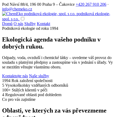
Pod Návsí 88/4, 196 00 Praha 9 – Čakovice
+420 267 910 206
·
info@chemeko.cz
podniková ekologie,
spol. s r.o.
Domů
O nás
Služby
Kontakt
Podniková ekologie od roku 1994
Ekologická agenda vašeho podniku v
dobrých rukou.
Odpady, voda, ovzduší i chemické látky – uvedeme váš provoz do
souladu s platnými předpisy a zastoupíme vás v jednání s úřady. Vy
se mezitím věnujte vlastnímu oboru.
Kontaktujte nás
Naše služby
1994
Rok založení společnosti
5
Vysokoškolsky vzdělaných odborníků
100+
Stálých klientů v péči
4
Regulované oblasti pod dohledem
Co pro vás zajistíme
Oblasti, ve kterých za vás převezmeme