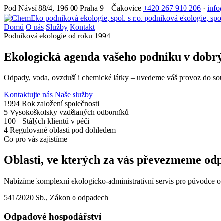
Pod Návsí 88/4, 196 00 Praha 9 – Čakovice
+420 267 910 206
·
inf
podniková ekologie, spol.
Domů
O nás
Služby
Kontakt
Podniková ekologie od roku 1994
Ekologická agenda vašeho podniku v dobr
Odpady, voda, ovzduší i chemické látky – uvedeme váš provoz do soul
Kontaktujte nás
Naše služby
1994
Rok založení společnosti
5
Vysokoškolsky vzdělaných odborníků
100+
Stálých klientů v péči
4
Regulované oblasti pod dohledem
Co pro vás zajistíme
Oblasti, ve kterých za vás převezmeme od
Nabízíme komplexní ekologicko-administrativní servis pro původce od
541/2020 Sb., Zákon o odpadech
Odpadové hospodářství