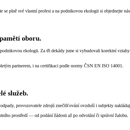
e se plně své vlastní profesi a na podnikovou ekologii si objednejte nás
 pamětí oboru.
odnikovou ekologii. Za tři dekády jsme si vybudovali korektní vztahy 
holetým partnerem, i na certifikaci podle normy ČSN EN ISO 14001.
lé služeb.
 odpady, provozovatele zdrojů znečišťování ovzduší i subjekty naklád
tního prostředí — od podání žádosti až po odvolání či správní žalobu.