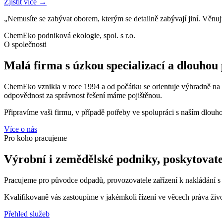
Zjistit více →
„Nemusíte se zabývat oborem, kterým se detailně zabývají jiní. Věnujt
ChemEko podniková ekologie, spol. s r.o.
O společnosti
Malá firma s úzkou specializací a dlouhou
ChemEko vznikla v roce 1994 a od počátku se orientuje výhradně na p
odpovědnost za správnost řešení máme pojištěnou.
Připravíme vaši firmu, v případě potřeby ve spolupráci s naším dlou
Více o nás
Pro koho pracujeme
Výrobní i zemědělské podniky, poskytovate
Pracujeme pro původce odpadů, provozovatele zařízení k nakládání s
Kvalifikovaně vás zastoupíme v jakémkoli řízení ve věcech práva živo
Přehled služeb