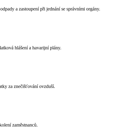
odpady a zastoupení při jednání se správními orgány.
tková hlášení a havarijní plány.
atky za znečišťování ovzduší.
školení zaměstnanců.