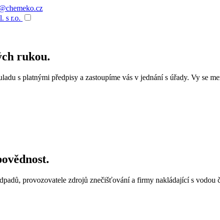
o@chemeko.cz
 s r.o.
ých rukou.
adu s platnými předpisy a zastoupíme vás v jednání s úřady. Vy se me
povědnost.
padů, provozovatele zdrojů znečišťování a firmy nakládající s vodou 