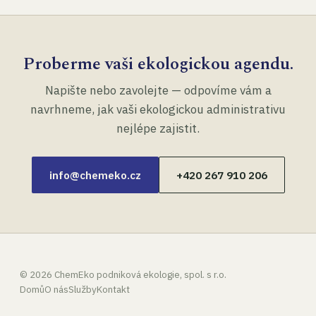
Proberme vaši ekologickou agendu.
Napište nebo zavolejte — odpovíme vám a
navrhneme, jak vaši ekologickou administrativu
nejlépe zajistit.
info@chemeko.cz
+420 267 910 206
©
2026
ChemEko podniková ekologie, spol. s r.o.
Domů
O nás
Služby
Kontakt