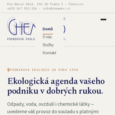
Pod Návsí 88/4, 196 00 Praha 9 – Čakovice
+420 267 910 206
·
info@chemeko.cz
Domů
O nás
PODNIKOVÁ EKOLOGIE, SPOL. S R.O.
Služby
Kontakt
PODNIKOVÁ EKOLOGIE OD ROKU 1994
Ekologická agenda vašeho
podniku v dobrých rukou.
Odpady, voda, ovzduší i chemické látky –
uvedeme váš provoz do souladu s platnými