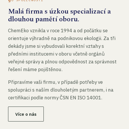
Malá firma s úzkou specializací a
dlouhou pamětí oboru.
ChemEko vznikla v roce 1994 a od počátku se
orientuje výhradně na podnikovou ekologii. Za tři
dekády jsme si vybudovali korektní vztahy s
předními institucemi v oboru včetně orgánů
veřejné správy a plnou odpovědnost za správnost
řešení máme pojištěnou.
Připravíme vaši firmu, v případě potřeby ve
spolupráci s naším dlouholetým partnerem, i na
certifikaci podle normy ČSN EN ISO 14001.
Více o nás