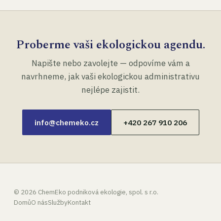
Proberme vaši ekologickou agendu.
Napište nebo zavolejte — odpovíme vám a
navrhneme, jak vaši ekologickou administrativu
nejlépe zajistit.
info@chemeko.cz
+420 267 910 206
©
2026
ChemEko podniková ekologie, spol. s r.o.
Domů
O nás
Služby
Kontakt