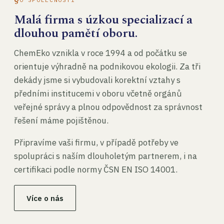
Malá firma s úzkou specializací a
dlouhou pamětí oboru.
ChemEko vznikla v roce 1994 a od počátku se
orientuje výhradně na podnikovou ekologii. Za tři
dekády jsme si vybudovali korektní vztahy s
předními institucemi v oboru včetně orgánů
veřejné správy a plnou odpovědnost za správnost
řešení máme pojištěnou.
Připravíme vaši firmu, v případě potřeby ve
spolupráci s naším dlouholetým partnerem, i na
certifikaci podle normy ČSN EN ISO 14001.
Více o nás