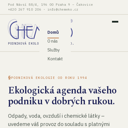
Pod Návsí 88/4, 196 00 Praha 9 – Čakovice
+420 267 910 206
·
info@chemeko.cz
Domů
O nás
PODNIKOVÁ EKOLOGIE, SPOL. S R.O.
Služby
Kontakt
PODNIKOVÁ EKOLOGIE OD ROKU 1994
Ekologická agenda vašeho
podniku v dobrých rukou.
Odpady, voda, ovzduší i chemické látky –
uvedeme váš provoz do souladu s platnými