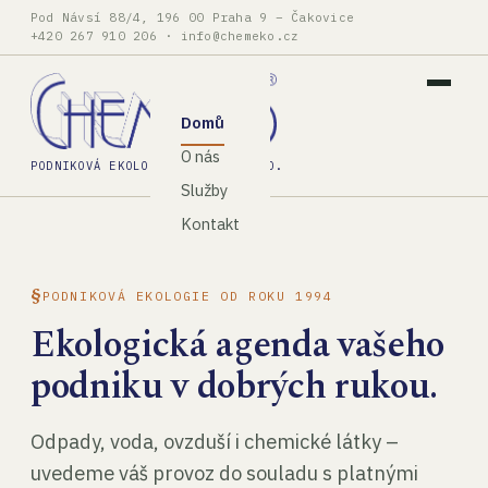
Pod Návsí 88/4, 196 00 Praha 9 – Čakovice
+420 267 910 206
·
info@chemeko.cz
Domů
O nás
PODNIKOVÁ EKOLOGIE, SPOL. S R.O.
Služby
Kontakt
PODNIKOVÁ EKOLOGIE OD ROKU 1994
Ekologická agenda vašeho
podniku v dobrých rukou.
Odpady, voda, ovzduší i chemické látky –
uvedeme váš provoz do souladu s platnými