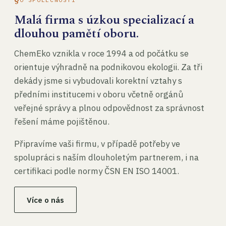
Malá firma s úzkou specializací a
dlouhou pamětí oboru.
ChemEko vznikla v roce 1994 a od počátku se
orientuje výhradně na podnikovou ekologii. Za tři
dekády jsme si vybudovali korektní vztahy s
předními institucemi v oboru včetně orgánů
veřejné správy a plnou odpovědnost za správnost
řešení máme pojištěnou.
Připravíme vaši firmu, v případě potřeby ve
spolupráci s naším dlouholetým partnerem, i na
certifikaci podle normy ČSN EN ISO 14001.
Více o nás