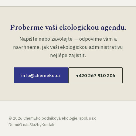
Proberme vaši ekologickou agendu.
Napište nebo zavolejte — odpovíme vám a
navrhneme, jak vaši ekologickou administrativu
nejlépe zajistit.
info@chemeko.cz
+420 267 910 206
©
2026
ChemEko podniková ekologie, spol. s r.o.
Domů
O nás
Služby
Kontakt