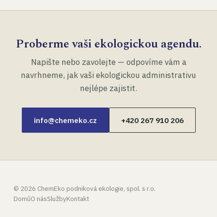
Proberme vaši ekologickou agendu.
Napište nebo zavolejte — odpovíme vám a
navrhneme, jak vaši ekologickou administrativu
nejlépe zajistit.
info@chemeko.cz
+420 267 910 206
©
2026
ChemEko podniková ekologie, spol. s r.o.
Domů
O nás
Služby
Kontakt