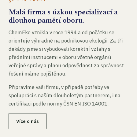
Malá firma s úzkou specializací a
dlouhou pamětí oboru.
ChemEko vznikla v roce 1994 a od počátku se
orientuje výhradně na podnikovou ekologii. Za tři
dekády jsme si vybudovali korektní vztahy s
předními institucemi v oboru včetně orgánů
veřejné správy a plnou odpovědnost za správnost
řešení máme pojištěnou.
Připravíme vaši firmu, v případě potřeby ve
spolupráci s naším dlouholetým partnerem, i na
certifikaci podle normy ČSN EN ISO 14001.
Více o nás