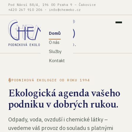
Pod Návsí 88/4, 196 00 Praha 9 – Čakovice
+420 267 910 206
·
info@chemeko.cz
Domů
O nás
PODNIKOVÁ EKOLOGIE, SPOL. S R.O.
Služby
Kontakt
PODNIKOVÁ EKOLOGIE OD ROKU 1994
Ekologická agenda vašeho
podniku v dobrých rukou.
Odpady, voda, ovzduší i chemické látky –
uvedeme váš provoz do souladu s platnými