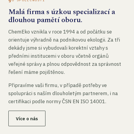
Malá firma s úzkou specializací a
dlouhou pamětí oboru.
ChemEko vznikla v roce 1994 a od počátku se
orientuje výhradně na podnikovou ekologii. Za tři
dekády jsme si vybudovali korektní vztahy s
předními institucemi v oboru včetně orgánů
veřejné správy a plnou odpovědnost za správnost
řešení máme pojištěnou.
Připravíme vaši firmu, v případě potřeby ve
spolupráci s naším dlouholetým partnerem, i na
certifikaci podle normy ČSN EN ISO 14001.
Více o nás