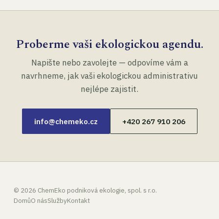
Proberme vaši ekologickou agendu.
Napište nebo zavolejte — odpovíme vám a
navrhneme, jak vaši ekologickou administrativu
nejlépe zajistit.
info@chemeko.cz
+420 267 910 206
©
2026
ChemEko podniková ekologie, spol. s r.o.
Domů
O nás
Služby
Kontakt