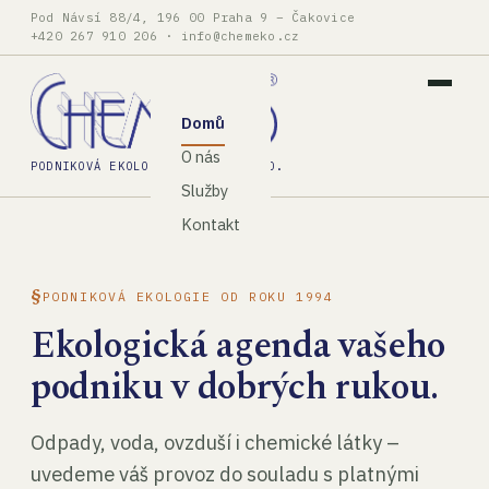
Pod Návsí 88/4, 196 00 Praha 9 – Čakovice
+420 267 910 206
·
info@chemeko.cz
Domů
O nás
PODNIKOVÁ EKOLOGIE, SPOL. S R.O.
Služby
Kontakt
PODNIKOVÁ EKOLOGIE OD ROKU 1994
Ekologická agenda vašeho
podniku v dobrých rukou.
Odpady, voda, ovzduší i chemické látky –
uvedeme váš provoz do souladu s platnými