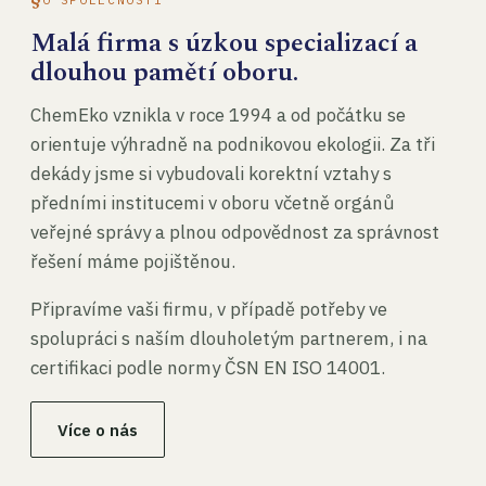
Malá firma s úzkou specializací a
dlouhou pamětí oboru.
ChemEko vznikla v roce 1994 a od počátku se
orientuje výhradně na podnikovou ekologii. Za tři
dekády jsme si vybudovali korektní vztahy s
předními institucemi v oboru včetně orgánů
veřejné správy a plnou odpovědnost za správnost
řešení máme pojištěnou.
Připravíme vaši firmu, v případě potřeby ve
spolupráci s naším dlouholetým partnerem, i na
certifikaci podle normy ČSN EN ISO 14001.
Více o nás