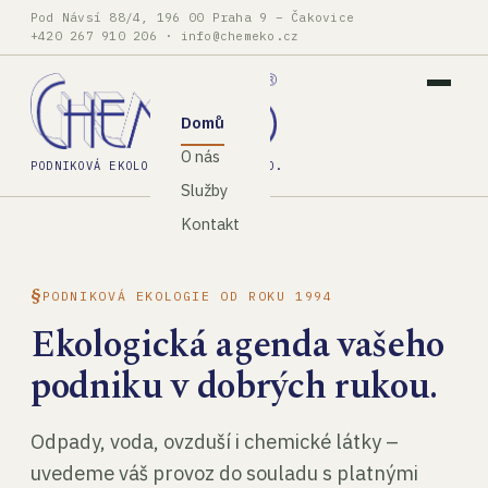
Pod Návsí 88/4, 196 00 Praha 9 – Čakovice
+420 267 910 206
·
info@chemeko.cz
Domů
O nás
PODNIKOVÁ EKOLOGIE, SPOL. S R.O.
Služby
Kontakt
PODNIKOVÁ EKOLOGIE OD ROKU 1994
Ekologická agenda vašeho
podniku v dobrých rukou.
Odpady, voda, ovzduší i chemické látky –
uvedeme váš provoz do souladu s platnými