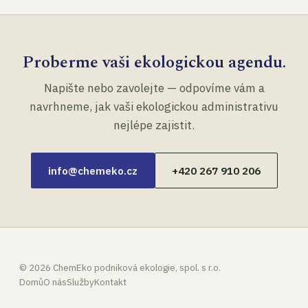
Proberme vaši ekologickou agendu.
Napište nebo zavolejte — odpovíme vám a
navrhneme, jak vaši ekologickou administrativu
nejlépe zajistit.
info@chemeko.cz
+420 267 910 206
©
2026
ChemEko podniková ekologie, spol. s r.o.
Domů
O nás
Služby
Kontakt