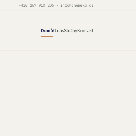
+420 267 910 206
·
info@chemeko.cz
Domů
O nás
Služby
Kontakt