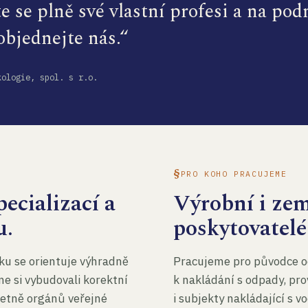
te se plně své vlastní profesi a na po
 objednejte nás.“
kologie, spol. s r.o.
PRO KOHO PRACUJEME
ecializací a
Výrobní i ze
u.
poskytovatelé
ku se orientuje výhradně
Pracujeme pro původce o
me si vybudovali korektní
k nakládání s odpady, pro
četně orgánů veřejné
i subjekty nakládající s