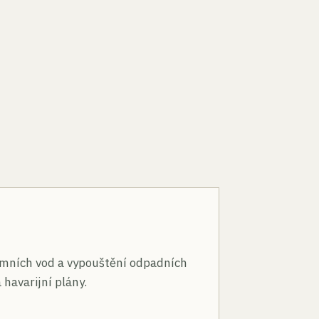
n
mních vod a vypouštění odpadních
 havarijní plány.