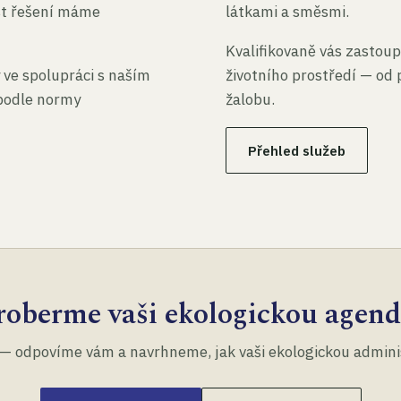
st řešení máme
látkami a směsmi.
Kvalifikovaně vás zastoup
 ve spolupráci s naším
životního prostředí — od 
 podle normy
žalobu.
Přehled služeb
roberme vaši ekologickou agend
— odpovíme vám a navrhneme, jak vaši ekologickou administ