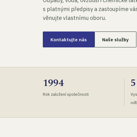
Odpady, voda, ovzduší i chemické lá
s platnými předpisy a zastoupíme vás
věnujte vlastnímu oboru.
Kontaktujte nás
Naše služby
1994
5
Rok založení společnosti
Vys
odb