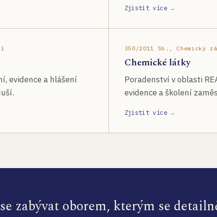
Zjistit více →
ší
350/2011 Sb., Chemický z
Chemické látky
í, evidence a hlášení
Poradenství v oblasti RE
uší.
evidence a školení zamě
Zjistit více →
e zabývat oborem, kterým se detailn