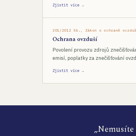
Zjistit více →
201/2012 Sb., Zákon o ochraně ovzdu
Ochrana ovzduší
Povolení provozu zdrojů znečišťován
emisí, poplatky za znečišťování ovzd
Zjistit více →
„Nemusíte s