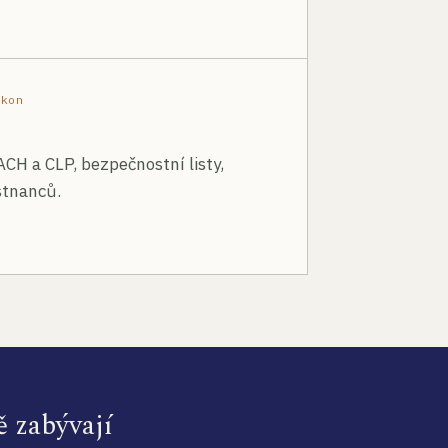
ákon
ACH a CLP, bezpečnostní listy,
stnanců.
ě zabývají