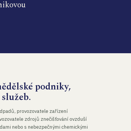
dnikovou
mědělské podniky,
 služeb.
dpadů, provozovatele zařízení
vozovatele zdrojů znečišťování ovzduší
 vodami nebo s nebezpečnými chemickými