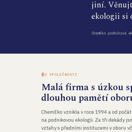
jiní. Věnuj
ekologii si
ChemEko podniková e
O SPOLEČNOSTI
Malá firma s úzkou sp
dlouhou pamětí obor
ChemEko vznikla v roce 1994 a od počát
na podnikovou ekologii. Za tři dekády js
vztahy s předními institucemi v oboru v