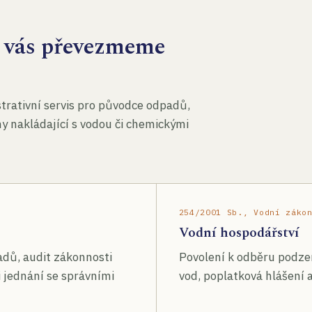
za vás převezmeme
rativní servis pro původce odpadů,
my nakládající s vodou či chemickými
254/2001 Sb., Vodní záko
Vodní hospodářství
adů, audit zákonnosti
Povolení k odběru podze
 jednání se správními
vod, poplatková hlášení a