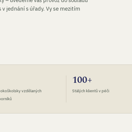
tky – uvedeme váš provoz do souladu
 v jednání s úřady. Vy se mezitím
100+
okoškolsky vzdělaných
Stálých klientů v péči
orníků