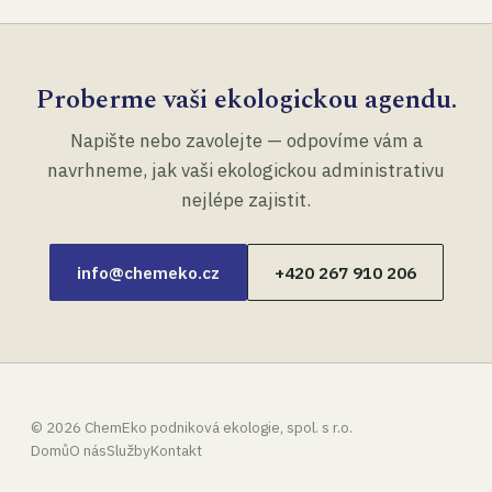
Proberme vaši ekologickou agendu.
Napište nebo zavolejte — odpovíme vám a
navrhneme, jak vaši ekologickou administrativu
nejlépe zajistit.
info@chemeko.cz
+420 267 910 206
©
2026
ChemEko podniková ekologie, spol. s r.o.
Domů
O nás
Služby
Kontakt