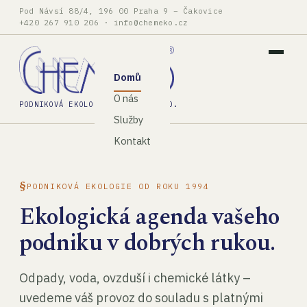
Pod Návsí 88/4, 196 00 Praha 9 – Čakovice
+420 267 910 206
·
info@chemeko.cz
Domů
O nás
PODNIKOVÁ EKOLOGIE, SPOL. S R.O.
Služby
Kontakt
PODNIKOVÁ EKOLOGIE OD ROKU 1994
Ekologická agenda vašeho
podniku v dobrých rukou.
Odpady, voda, ovzduší i chemické látky –
uvedeme váš provoz do souladu s platnými