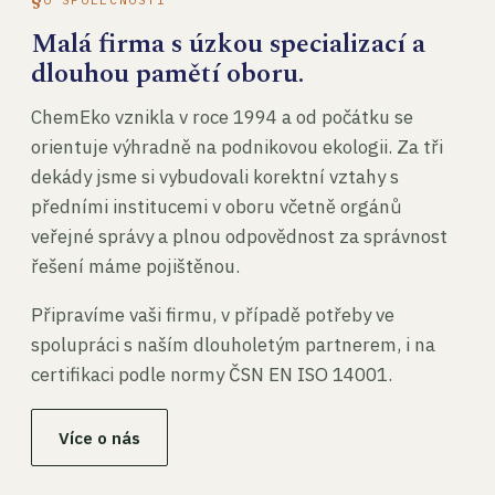
Malá firma s úzkou specializací a
dlouhou pamětí oboru.
ChemEko vznikla v roce 1994 a od počátku se
orientuje výhradně na podnikovou ekologii. Za tři
dekády jsme si vybudovali korektní vztahy s
předními institucemi v oboru včetně orgánů
veřejné správy a plnou odpovědnost za správnost
řešení máme pojištěnou.
Připravíme vaši firmu, v případě potřeby ve
spolupráci s naším dlouholetým partnerem, i na
certifikaci podle normy ČSN EN ISO 14001.
Více o nás