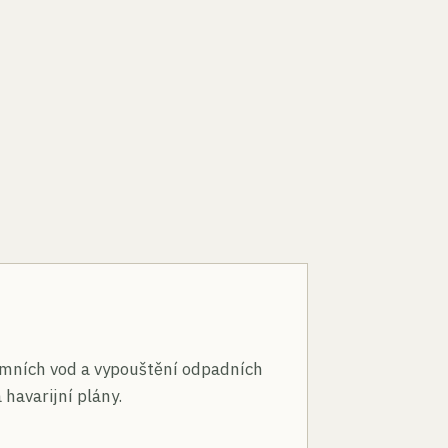
n
mních vod a vypouštění odpadních
 havarijní plány.