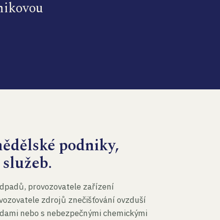
dnikovou
mědělské podniky,
 služeb.
dpadů, provozovatele zařízení
vozovatele zdrojů znečišťování ovzduší
 vodami nebo s nebezpečnými chemickými