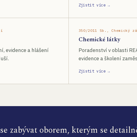
Zjistit více →
ší
350/2011 Sb., Chemický z
Chemické látky
í, evidence a hlášení
Poradenství v oblasti RE
uší.
evidence a školení zamě
Zjistit více →
e zabývat oborem, kterým se detailn