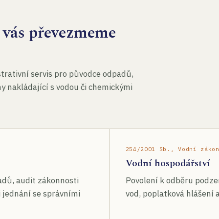
za vás převezmeme
rativní servis pro původce odpadů,
my nakládající s vodou či chemickými
254/2001 Sb., Vodní záko
Vodní hospodářství
adů, audit zákonnosti
Povolení k odběru podze
 jednání se správními
vod, poplatková hlášení a