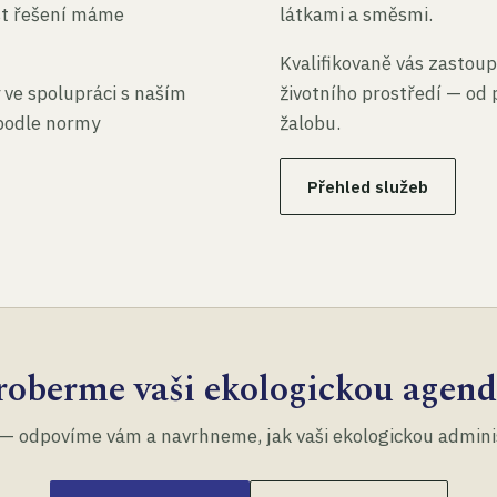
st řešení máme
látkami a směsmi.
Kvalifikovaně vás zastoup
 ve spolupráci s naším
životního prostředí — od 
 podle normy
žalobu.
Přehled služeb
roberme vaši ekologickou agend
— odpovíme vám a navrhneme, jak vaši ekologickou administ