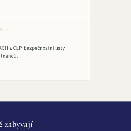
ákon
ACH a CLP, bezpečnostní listy,
stnanců.
ě zabývají