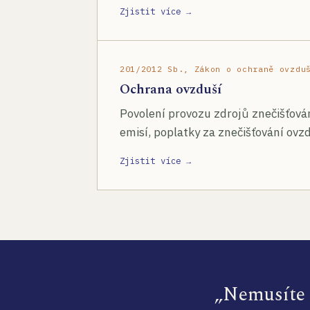
Zjistit více →
201/2012 Sb., Zákon o ochraně ovzdu
Ochrana ovzduší
Povolení provozu zdrojů znečišťován
emisí, poplatky za znečišťování ovzd
Zjistit více →
„Nemusíte s