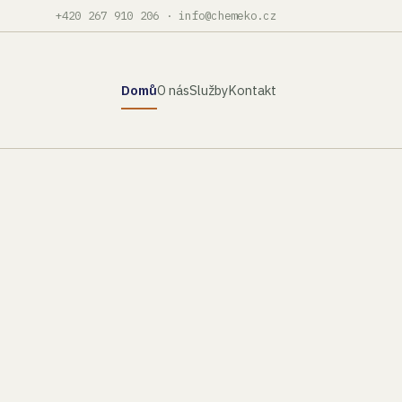
+420 267 910 206
·
info@chemeko.cz
Domů
O nás
Služby
Kontakt