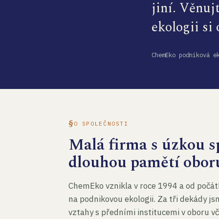
jiní. Věnuj
ekologii si
ChemEko podniková e
O SPOLEČNOSTI
Malá firma s úzkou sp
dlouhou pamětí obor
ChemEko vznikla v roce 1994 a od počát
na podnikovou ekologii. Za tři dekády js
vztahy s předními institucemi v oboru v