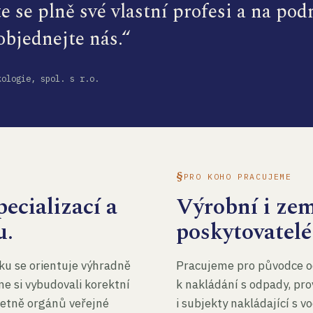
te se plně své vlastní profesi a na po
 objednejte nás.“
kologie, spol. s r.o.
PRO KOHO PRACUJEME
ecializací a
Výrobní i ze
u.
poskytovatelé
ku se orientuje výhradně
Pracujeme pro původce o
me si vybudovali korektní
k nakládání s odpady, pro
četně orgánů veřejné
i subjekty nakládající s