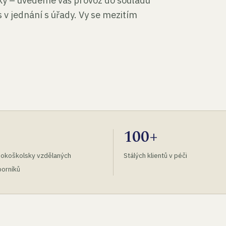
tky – uvedeme váš provoz do souladu
 v jednání s úřady. Vy se mezitím
100+
okoškolsky vzdělaných
Stálých klientů v péči
orníků