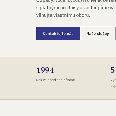
Odpady, voda, ovzduší i chemické lá
s platnými předpisy a zastoupíme vás
věnujte vlastnímu oboru.
Kontaktujte nás
Naše služby
1994
5
Rok založení společnosti
Vys
odb