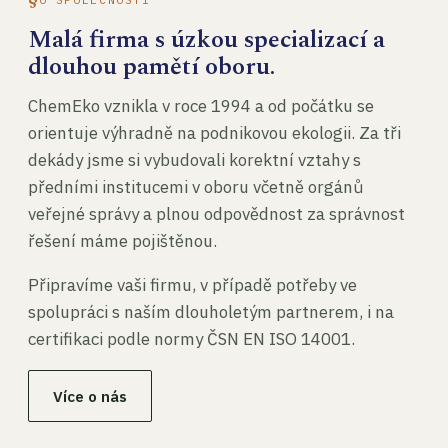
Malá firma s úzkou specializací a
dlouhou pamětí oboru.
ChemEko vznikla v roce 1994 a od počátku se
orientuje výhradně na podnikovou ekologii. Za tři
dekády jsme si vybudovali korektní vztahy s
předními institucemi v oboru včetně orgánů
veřejné správy a plnou odpovědnost za správnost
řešení máme pojištěnou.
Připravíme vaši firmu, v případě potřeby ve
spolupráci s naším dlouholetým partnerem, i na
certifikaci podle normy ČSN EN ISO 14001.
Více o nás