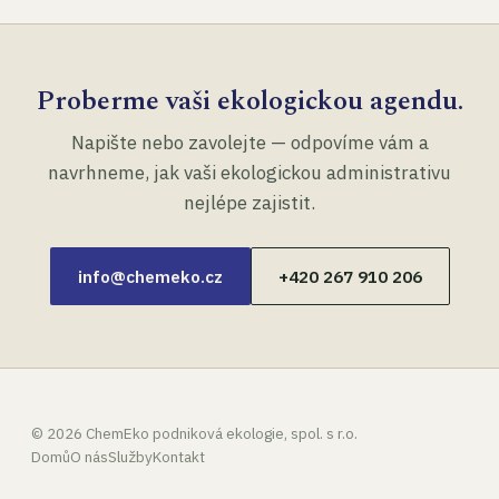
Proberme vaši ekologickou agendu.
Napište nebo zavolejte — odpovíme vám a
navrhneme, jak vaši ekologickou administrativu
nejlépe zajistit.
info@chemeko.cz
+420 267 910 206
©
2026
ChemEko podniková ekologie, spol. s r.o.
Domů
O nás
Služby
Kontakt