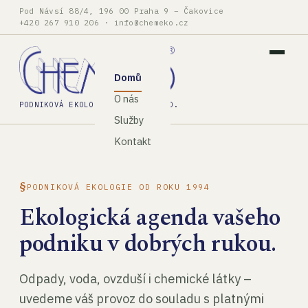
Pod Návsí 88/4, 196 00 Praha 9 – Čakovice
+420 267 910 206
·
info@chemeko.cz
Domů
O nás
PODNIKOVÁ EKOLOGIE, SPOL. S R.O.
Služby
Kontakt
PODNIKOVÁ EKOLOGIE OD ROKU 1994
Ekologická agenda vašeho
podniku v dobrých rukou.
Odpady, voda, ovzduší i chemické látky –
uvedeme váš provoz do souladu s platnými