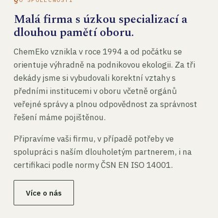
Malá firma s úzkou specializací a
dlouhou pamětí oboru.
ChemEko vznikla v roce 1994 a od počátku se
orientuje výhradně na podnikovou ekologii. Za tři
dekády jsme si vybudovali korektní vztahy s
předními institucemi v oboru včetně orgánů
veřejné správy a plnou odpovědnost za správnost
řešení máme pojištěnou.
Připravíme vaši firmu, v případě potřeby ve
spolupráci s naším dlouholetým partnerem, i na
certifikaci podle normy ČSN EN ISO 14001.
Více o nás