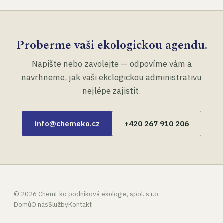
Proberme vaši ekologickou agendu.
Napište nebo zavolejte — odpovíme vám a
navrhneme, jak vaši ekologickou administrativu
nejlépe zajistit.
info@chemeko.cz
+420 267 910 206
©
2026
ChemEko podniková ekologie, spol. s r.o.
Domů
O nás
Služby
Kontakt