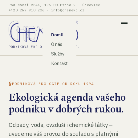
Pod Návsí 88/4, 196 00 Praha 9 – Čakovice
+420 267 910 206
·
info@chemeko.cz
Domů
O nás
PODNIKOVÁ EKOLOGIE, SPOL. S R.O.
Služby
Kontakt
PODNIKOVÁ EKOLOGIE OD ROKU 1994
Ekologická agenda vašeho
podniku v dobrých rukou.
Odpady, voda, ovzduší i chemické látky –
uvedeme váš provoz do souladu s platnými