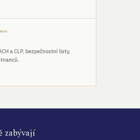
ákon
ACH a CLP, bezpečnostní listy,
stnanců.
ě zabývají