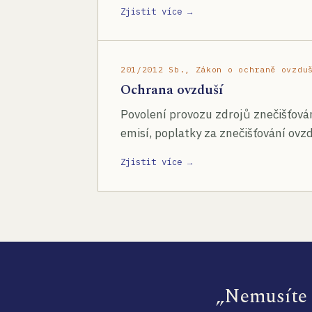
Zjistit více →
201/2012 Sb., Zákon o ochraně ovzdu
Ochrana ovzduší
Povolení provozu zdrojů znečišťován
emisí, poplatky za znečišťování ovzd
Zjistit více →
„Nemusíte s