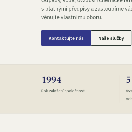
Odpady, voda, ovzduší i chemické lá
s platnými předpisy a zastoupíme vás
věnujte vlastnímu oboru.
Kontaktujte nás
Naše služby
1994
5
Rok založení společnosti
Vys
odb