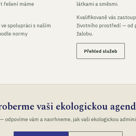
st řešení máme
látkami a směsmi.
Kvalifikovaně vás zastoup
 ve spolupráci s naším
životního prostředí — od 
 podle normy
žalobu.
Přehled služeb
roberme vaši ekologickou agend
— odpovíme vám a navrhneme, jak vaši ekologickou administ