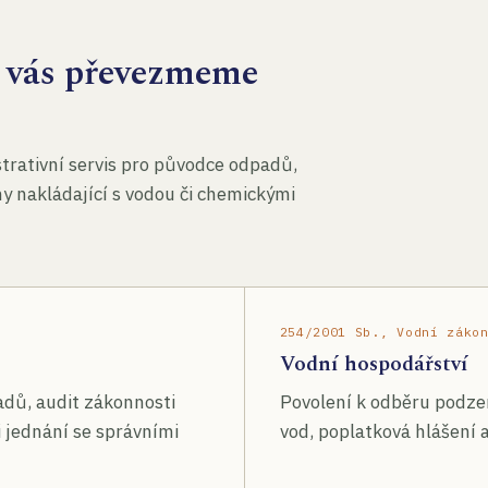
za vás převezmeme
rativní servis pro původce odpadů,
my nakládající s vodou či chemickými
254/2001 Sb., Vodní záko
Vodní hospodářství
adů, audit zákonnosti
Povolení k odběru podze
 jednání se správními
vod, poplatková hlášení a