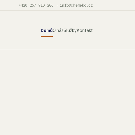
+420 267 910 206
·
info@chemeko.cz
Domů
O nás
Služby
Kontakt