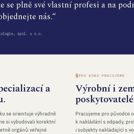
te se plně své vlastní profesi a na po
 objednejte nás.“
kologie, spol. s r.o.
PRO KOHO PRACUJEME
ecializací a
Výrobní i ze
u.
poskytovatelé
ku se orientuje výhradně
Pracujeme pro původce o
me si vybudovali korektní
k nakládání s odpady, pro
četně orgánů veřejné
i subjekty nakládající s