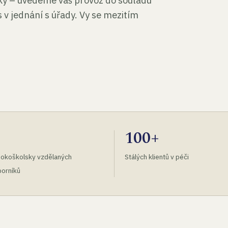
tky – uvedeme váš provoz do souladu
 v jednání s úřady. Vy se mezitím
100+
okoškolsky vzdělaných
Stálých klientů v péči
orníků