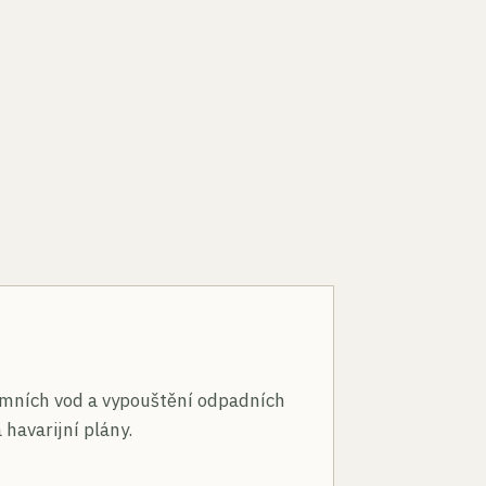
n
mních vod a vypouštění odpadních
 havarijní plány.