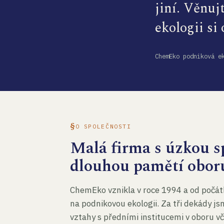
jiní. Věnuj
ekologii si
ChemEko podniková e
O SPOLEČNOSTI
Malá firma s úzkou sp
dlouhou pamětí obor
ChemEko vznikla v roce 1994 a od počát
na podnikovou ekologii. Za tři dekády js
vztahy s předními institucemi v oboru v