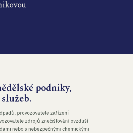
dnikovou
mědělské podniky,
 služeb.
dpadů, provozovatele zařízení
vozovatele zdrojů znečišťování ovzduší
 vodami nebo s nebezpečnými chemickými