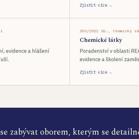
Zjistit více →
ší
350/2011 Sb., Chemický z
Chemické látky
í, evidence a hlášení
Poradenství v oblasti RE
uší.
evidence a školení zamě
Zjistit více →
e zabývat oborem, kterým se detailn