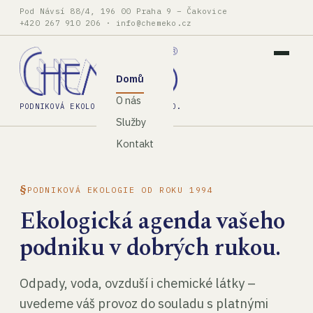
Pod Návsí 88/4, 196 00 Praha 9 – Čakovice
+420 267 910 206
·
info@chemeko.cz
Domů
O nás
PODNIKOVÁ EKOLOGIE, SPOL. S R.O.
Služby
Kontakt
PODNIKOVÁ EKOLOGIE OD ROKU 1994
Ekologická agenda vašeho
podniku v dobrých rukou.
Odpady, voda, ovzduší i chemické látky –
uvedeme váš provoz do souladu s platnými