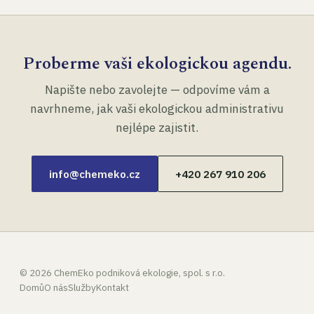
Proberme vaši ekologickou agendu.
Napište nebo zavolejte — odpovíme vám a
navrhneme, jak vaši ekologickou administrativu
nejlépe zajistit.
info@chemeko.cz
+420 267 910 206
©
2026
ChemEko podniková ekologie, spol. s r.o.
Domů
O nás
Služby
Kontakt