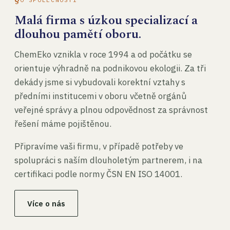
Malá firma s úzkou specializací a
dlouhou pamětí oboru.
ChemEko vznikla v roce 1994 a od počátku se
orientuje výhradně na podnikovou ekologii. Za tři
dekády jsme si vybudovali korektní vztahy s
předními institucemi v oboru včetně orgánů
veřejné správy a plnou odpovědnost za správnost
řešení máme pojištěnou.
Připravíme vaši firmu, v případě potřeby ve
spolupráci s naším dlouholetým partnerem, i na
certifikaci podle normy ČSN EN ISO 14001.
Více o nás