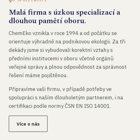
Malá firma s úzkou specializací a
dlouhou pamětí oboru.
ChemEko vznikla v roce 1994 a od počátku se
orientuje výhradně na podnikovou ekologii. Za tři
dekády jsme si vybudovali korektní vztahy s
předními institucemi v oboru včetně orgánů
veřejné správy a plnou odpovědnost za správnost
řešení máme pojištěnou.
Připravíme vaši firmu, v případě potřeby ve
spolupráci s naším dlouholetým partnerem, i na
certifikaci podle normy ČSN EN ISO 14001.
Více o nás