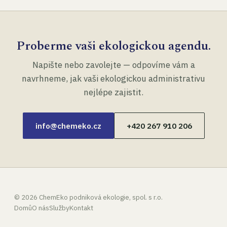
Proberme vaši ekologickou agendu.
Napište nebo zavolejte — odpovíme vám a
navrhneme, jak vaši ekologickou administrativu
nejlépe zajistit.
info@chemeko.cz
+420 267 910 206
©
2026
ChemEko podniková ekologie, spol. s r.o.
Domů
O nás
Služby
Kontakt