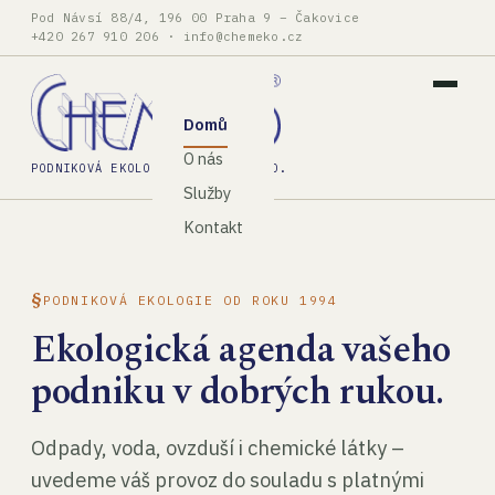
Pod Návsí 88/4, 196 00 Praha 9 – Čakovice
+420 267 910 206
·
info@chemeko.cz
Domů
O nás
PODNIKOVÁ EKOLOGIE, SPOL. S R.O.
Služby
Kontakt
PODNIKOVÁ EKOLOGIE OD ROKU 1994
Ekologická agenda vašeho
podniku v dobrých rukou.
Odpady, voda, ovzduší i chemické látky –
uvedeme váš provoz do souladu s platnými