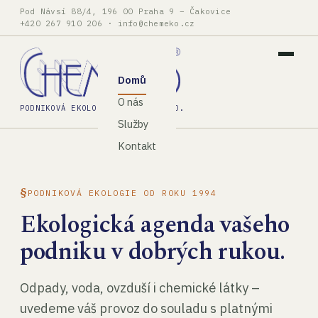
Pod Návsí 88/4, 196 00 Praha 9 – Čakovice
+420 267 910 206
·
info@chemeko.cz
Domů
O nás
PODNIKOVÁ EKOLOGIE, SPOL. S R.O.
Služby
Kontakt
PODNIKOVÁ EKOLOGIE OD ROKU 1994
Ekologická agenda vašeho
podniku v dobrých rukou.
Odpady, voda, ovzduší i chemické látky –
uvedeme váš provoz do souladu s platnými