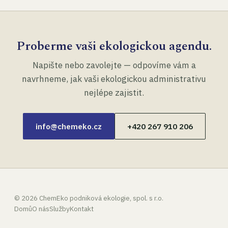
Proberme vaši ekologickou agendu.
Napište nebo zavolejte — odpovíme vám a
navrhneme, jak vaši ekologickou administrativu
nejlépe zajistit.
info@chemeko.cz
+420 267 910 206
©
2026
ChemEko podniková ekologie, spol. s r.o.
Domů
O nás
Služby
Kontakt