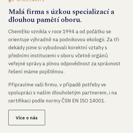
Malá firma s úzkou specializací a
dlouhou pamětí oboru.
ChemEko vznikla v roce 1994 a od počátku se
orientuje výhradně na podnikovou ekologii. Za tři
dekády jsme si vybudovali korektní vztahy s
předními institucemi v oboru včetně orgánů
veřejné správy a plnou odpovědnost za správnost
řešení máme pojištěnou.
Připravíme vaši firmu, v případě potřeby ve
spolupráci s naším dlouholetým partnerem, i na
certifikaci podle normy ČSN EN ISO 14001.
Více o nás