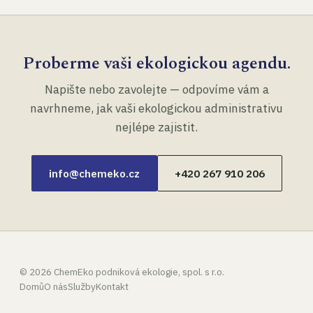
Proberme vaši ekologickou agendu.
Napište nebo zavolejte — odpovíme vám a
navrhneme, jak vaši ekologickou administrativu
nejlépe zajistit.
info@chemeko.cz
+420 267 910 206
©
2026
ChemEko podniková ekologie, spol. s r.o.
Domů
O nás
Služby
Kontakt