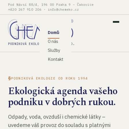
Pod Návsí 88/4, 196 00 Praha 9 – Čakovice
+420 267 910 206
·
info@chemeko.cz
Domů
O nás
PODNIKOVÁ EKOLOGIE, SPOL. S R.O.
Služby
Kontakt
PODNIKOVÁ EKOLOGIE OD ROKU 1994
Ekologická agenda vašeho
podniku v dobrých rukou.
Odpady, voda, ovzduší i chemické látky –
uvedeme váš provoz do souladu s platnými