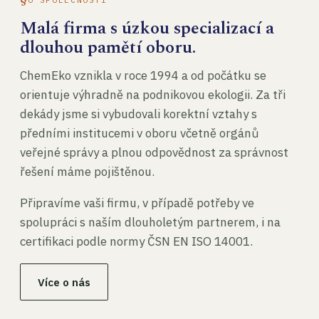
Malá firma s úzkou specializací a
dlouhou pamětí oboru.
ChemEko vznikla v roce 1994 a od počátku se
orientuje výhradně na podnikovou ekologii. Za tři
dekády jsme si vybudovali korektní vztahy s
předními institucemi v oboru včetně orgánů
veřejné správy a plnou odpovědnost za správnost
řešení máme pojištěnou.
Připravíme vaši firmu, v případě potřeby ve
spolupráci s naším dlouholetým partnerem, i na
certifikaci podle normy ČSN EN ISO 14001.
Více o nás