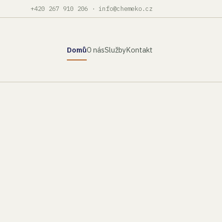
+420 267 910 206
·
info@chemeko.cz
Domů
O nás
Služby
Kontakt