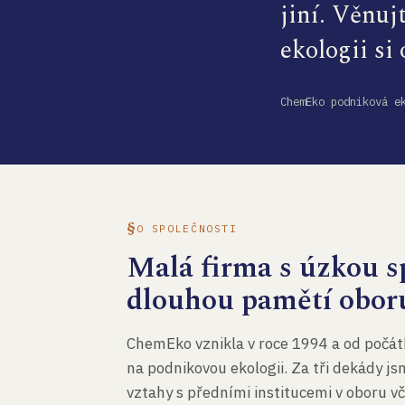
jiní. Věnuj
ekologii si
ChemEko podniková e
O SPOLEČNOSTI
Malá firma s úzkou sp
dlouhou pamětí obor
ChemEko vznikla v roce 1994 a od počát
na podnikovou ekologii. Za tři dekády js
vztahy s předními institucemi v oboru v