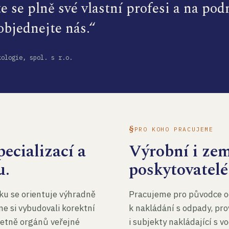
te se plně své vlastní profesi a na po
 objednejte nás.“
kologie, spol. s r.o.
PRO KOHO PRACUJEME
ecializací a
Výrobní i ze
u.
poskytovatelé
ku se orientuje výhradně
Pracujeme pro původce o
me si vybudovali korektní
k nakládání s odpady, pro
četně orgánů veřejné
i subjekty nakládající s