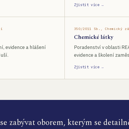
Zjistit více →
ší
350/2011 Sb., Chemický z
Chemické látky
í, evidence a hlášení
Poradenství v oblasti RE
uší.
evidence a školení zamě
Zjistit více →
e zabývat oborem, kterým se detailn