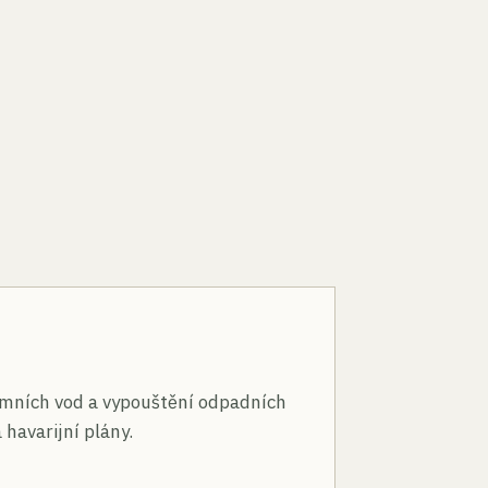
n
mních vod a vypouštění odpadních
 havarijní plány.