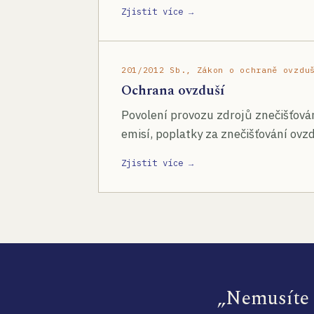
Zjistit více →
201/2012 Sb., Zákon o ochraně ovzdu
Ochrana ovzduší
Povolení provozu zdrojů znečišťován
emisí, poplatky za znečišťování ovzd
Zjistit více →
„Nemusíte s