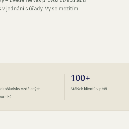
tky – uvedeme váš provoz do souladu
 v jednání s úřady. Vy se mezitím
100+
okoškolsky vzdělaných
Stálých klientů v péči
orníků