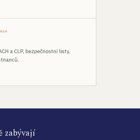
ákon
ACH a CLP, bezpečnostní listy,
stnanců.
ě zabývají