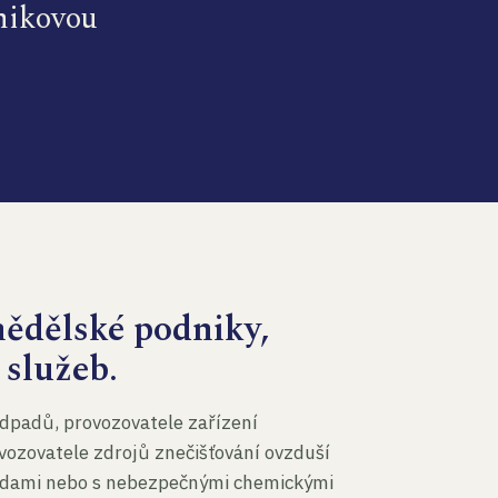
dnikovou
mědělské podniky,
 služeb.
dpadů, provozovatele zařízení
vozovatele zdrojů znečišťování ovzduší
 vodami nebo s nebezpečnými chemickými