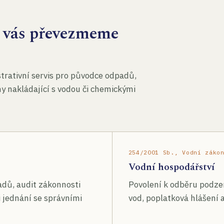
za vás převezmeme
rativní servis pro původce odpadů,
my nakládající s vodou či chemickými
254/2001 Sb., Vodní záko
Vodní hospodářství
adů, audit zákonnosti
Povolení k odběru podze
 jednání se správními
vod, poplatková hlášení a