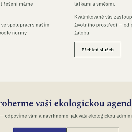
st řešení máme
látkami a směsmi.
Kvalifikovaně vás zastoup
 ve spolupráci s naším
životního prostředí — od 
 podle normy
žalobu.
Přehled služeb
roberme vaši ekologickou agend
— odpovíme vám a navrhneme, jak vaši ekologickou administ