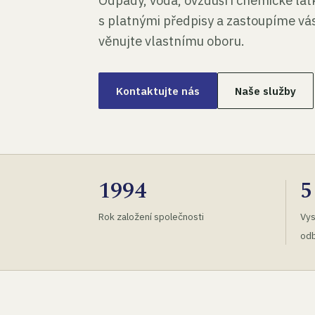
Odpady, voda, ovzduší i chemické lá
s platnými předpisy a zastoupíme vás
věnujte vlastnímu oboru.
Kontaktujte nás
Naše služby
1994
5
Rok založení společnosti
Vys
odb