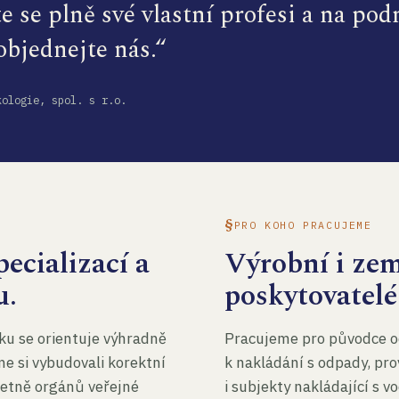
te se plně své vlastní profesi a na po
 objednejte nás.“
kologie, spol. s r.o.
PRO KOHO PRACUJEME
ecializací a
Výrobní i ze
u.
poskytovatelé
ku se orientuje výhradně
Pracujeme pro původce o
me si vybudovali korektní
k nakládání s odpady, pro
četně orgánů veřejné
i subjekty nakládající s