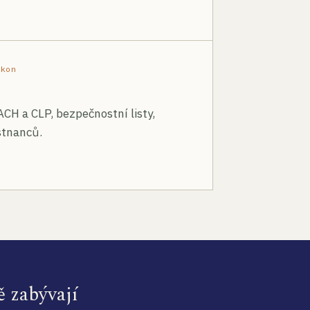
ákon
ACH a CLP, bezpečnostní listy,
stnanců.
ě zabývají