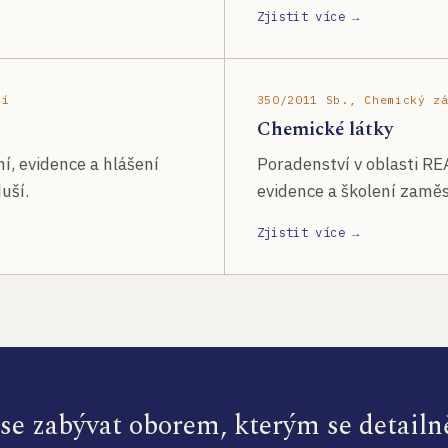
Zjistit více →
ší
350/2011 Sb., Chemický z
Chemické látky
í, evidence a hlášení
Poradenství v oblasti RE
uší.
evidence a školení zamě
Zjistit více →
e zabývat oborem, kterým se detailn