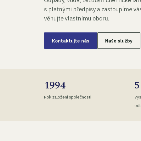
Odpady, voda, ovzduší i chemické lá
s platnými předpisy a zastoupíme vás
věnujte vlastnímu oboru.
Kontaktujte nás
Naše služby
1994
5
Rok založení společnosti
Vys
odb