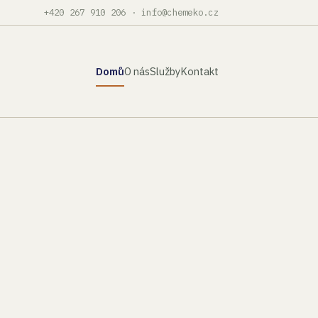
+420 267 910 206
·
info@chemeko.cz
Domů
O nás
Služby
Kontakt