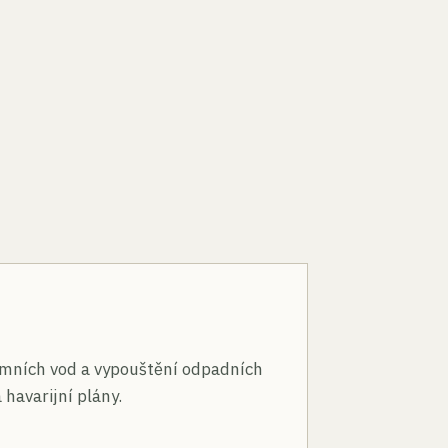
n
mních vod a vypouštění odpadních
 havarijní plány.