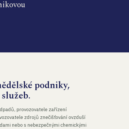
dnikovou
mědělské podniky,
 služeb.
dpadů, provozovatele zařízení
vozovatele zdrojů znečišťování ovzduší
 vodami nebo s nebezpečnými chemickými