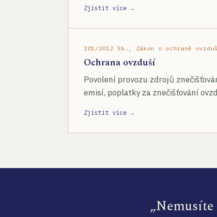
Zjistit více →
201/2012 Sb., Zákon o ochraně ovzdu
Ochrana ovzduší
Povolení provozu zdrojů znečišťován
emisí, poplatky za znečišťování ovzd
Zjistit více →
„Nemusíte s