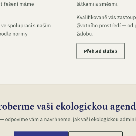
st řešení máme
látkami a směsmi.
Kvalifikovaně vás zastoup
 ve spolupráci s naším
životního prostředí — od 
 podle normy
žalobu.
Přehled služeb
roberme vaši ekologickou agend
— odpovíme vám a navrhneme, jak vaši ekologickou administ