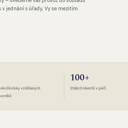
tky – uvedeme váš provoz do souladu
 v jednání s úřady. Vy se mezitím
100+
okoškolsky vzdělaných
Stálých klientů v péči
orníků