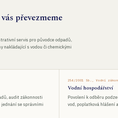
za vás převezmeme
rativní servis pro původce odpadů,
my nakládající s vodou či chemickými
254/2001 Sb., Vodní záko
Vodní hospodářství
adů, audit zákonnosti
Povolení k odběru podze
 jednání se správními
vod, poplatková hlášení a