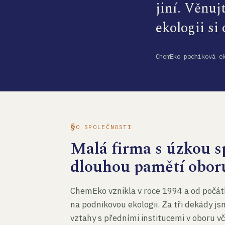
jiní. Věnuj
ekologii si
ChemEko podniková e
O SPOLEČNOSTI
Malá firma s úzkou sp
dlouhou pamětí obor
ChemEko vznikla v roce 1994 a od počát
na podnikovou ekologii. Za tři dekády js
vztahy s předními institucemi v oboru v