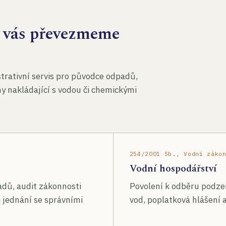
za vás převezmeme
rativní servis pro původce odpadů,
my nakládající s vodou či chemickými
254/2001 Sb., Vodní záko
Vodní hospodářství
adů, audit zákonnosti
Povolení k odběru podze
 jednání se správními
vod, poplatková hlášení a