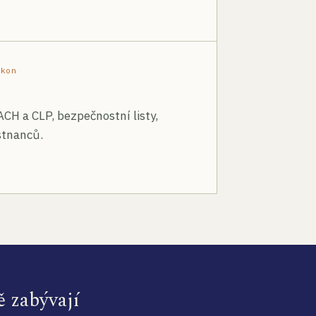
ákon
ACH a CLP, bezpečnostní listy,
stnanců.
ě zabývají