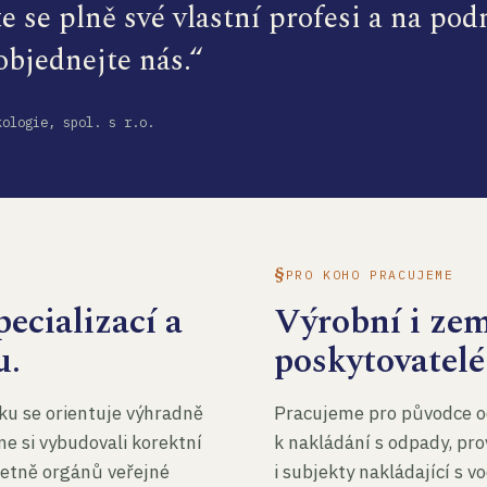
te se plně své vlastní profesi a na po
 objednejte nás.“
kologie, spol. s r.o.
PRO KOHO PRACUJEME
ecializací a
Výrobní i ze
u.
poskytovatelé
ku se orientuje výhradně
Pracujeme pro původce o
me si vybudovali korektní
k nakládání s odpady, pro
četně orgánů veřejné
i subjekty nakládající s