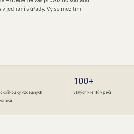
tky – uvedeme váš provoz do souladu
 v jednání s úřady. Vy se mezitím
100+
okoškolsky vzdělaných
Stálých klientů v péči
orníků