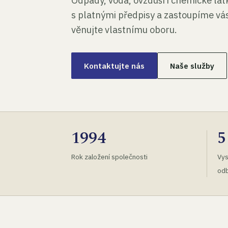
Odpady, voda, ovzduší i chemické lá
s platnými předpisy a zastoupíme vás
věnujte vlastnímu oboru.
Kontaktujte nás
Naše služby
1994
5
Rok založení společnosti
Vys
odb