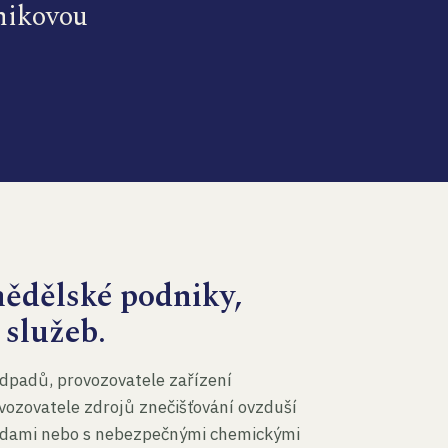
dnikovou
mědělské podniky,
 služeb.
dpadů, provozovatele zařízení
vozovatele zdrojů znečišťování ovzduší
 vodami nebo s nebezpečnými chemickými