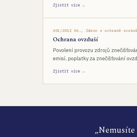
Zjistit více →
201/2012 Sb., Zákon o ochraně ovzdu
Ochrana ovzduší
Povolení provozu zdrojů znečišťován
emisí, poplatky za znečišťování ovzd
Zjistit více →
„Nemusíte s