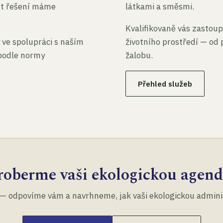
st řešení máme
látkami a směsmi.
Kvalifikovaně vás zastoup
 ve spolupráci s naším
životního prostředí — od 
 podle normy
žalobu.
Přehled služeb
roberme vaši ekologickou agend
— odpovíme vám a navrhneme, jak vaši ekologickou administ