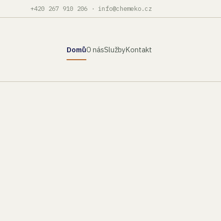
+420 267 910 206
·
info@chemeko.cz
Domů
O nás
Služby
Kontakt