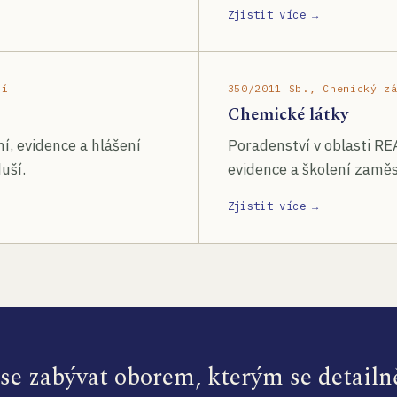
Zjistit více →
ší
350/2011 Sb., Chemický z
Chemické látky
í, evidence a hlášení
Poradenství v oblasti RE
uší.
evidence a školení zamě
Zjistit více →
e zabývat oborem, kterým se detailn