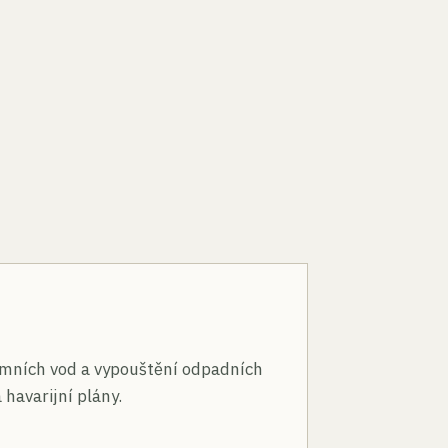
n
mních vod a vypouštění odpadních
 havarijní plány.