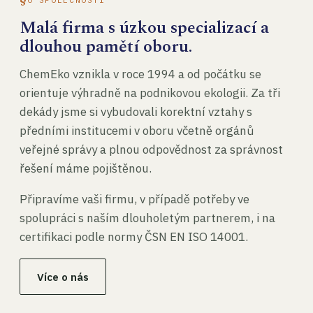
Malá firma s úzkou specializací a
dlouhou pamětí oboru.
ChemEko vznikla v roce 1994 a od počátku se
orientuje výhradně na podnikovou ekologii. Za tři
dekády jsme si vybudovali korektní vztahy s
předními institucemi v oboru včetně orgánů
veřejné správy a plnou odpovědnost za správnost
řešení máme pojištěnou.
Připravíme vaši firmu, v případě potřeby ve
spolupráci s naším dlouholetým partnerem, i na
certifikaci podle normy ČSN EN ISO 14001.
Více o nás