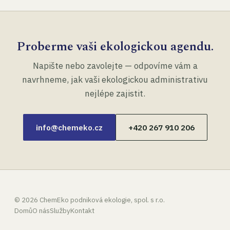
Proberme vaši ekologickou agendu.
Napište nebo zavolejte — odpovíme vám a
navrhneme, jak vaši ekologickou administrativu
nejlépe zajistit.
info@chemeko.cz
+420 267 910 206
©
2026
ChemEko podniková ekologie, spol. s r.o.
Domů
O nás
Služby
Kontakt