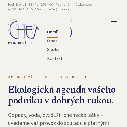
Pod Návsí 88/4, 196 00 Praha 9 – Čakovice
+420 267 910 206
·
info@chemeko.cz
Domů
O nás
PODNIKOVÁ EKOLOGIE, SPOL. S R.O.
Služby
Kontakt
PODNIKOVÁ EKOLOGIE OD ROKU 1994
Ekologická agenda vašeho
podniku v dobrých rukou.
Odpady, voda, ovzduší i chemické látky –
uvedeme váš provoz do souladu s platnými