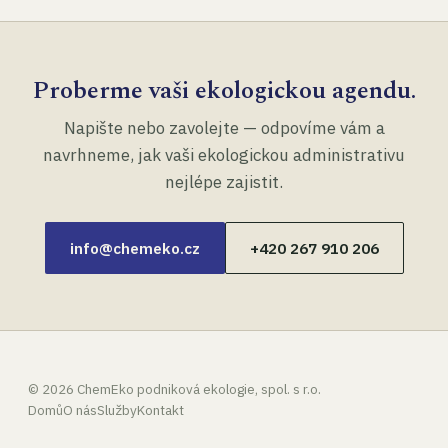
Proberme vaši ekologickou agendu.
Napište nebo zavolejte — odpovíme vám a
navrhneme, jak vaši ekologickou administrativu
nejlépe zajistit.
info@chemeko.cz
+420 267 910 206
©
2026
ChemEko podniková ekologie, spol. s r.o.
Domů
O nás
Služby
Kontakt