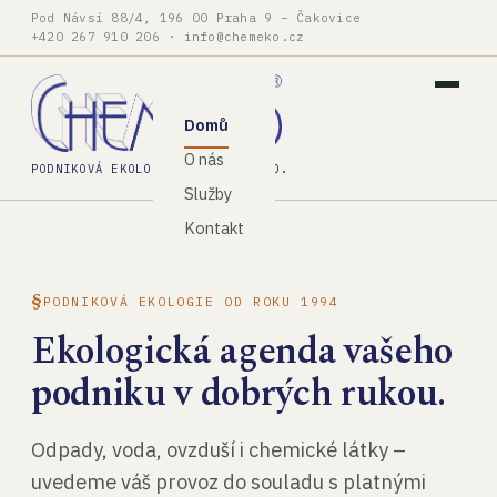
Pod Návsí 88/4, 196 00 Praha 9 – Čakovice
+420 267 910 206
·
info@chemeko.cz
Domů
O nás
PODNIKOVÁ EKOLOGIE, SPOL. S R.O.
Služby
Kontakt
PODNIKOVÁ EKOLOGIE OD ROKU 1994
Ekologická agenda vašeho
podniku v dobrých rukou.
Odpady, voda, ovzduší i chemické látky –
uvedeme váš provoz do souladu s platnými