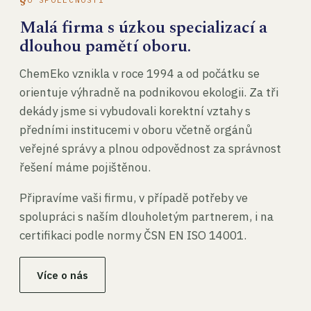
Malá firma s úzkou specializací a
dlouhou pamětí oboru.
ChemEko vznikla v roce 1994 a od počátku se
orientuje výhradně na podnikovou ekologii. Za tři
dekády jsme si vybudovali korektní vztahy s
předními institucemi v oboru včetně orgánů
veřejné správy a plnou odpovědnost za správnost
řešení máme pojištěnou.
Připravíme vaši firmu, v případě potřeby ve
spolupráci s naším dlouholetým partnerem, i na
certifikaci podle normy ČSN EN ISO 14001.
Více o nás