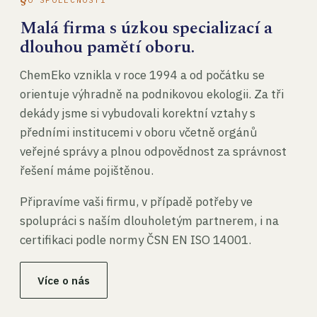
Malá firma s úzkou specializací a
dlouhou pamětí oboru.
ChemEko vznikla v roce 1994 a od počátku se
orientuje výhradně na podnikovou ekologii. Za tři
dekády jsme si vybudovali korektní vztahy s
předními institucemi v oboru včetně orgánů
veřejné správy a plnou odpovědnost za správnost
řešení máme pojištěnou.
Připravíme vaši firmu, v případě potřeby ve
spolupráci s naším dlouholetým partnerem, i na
certifikaci podle normy ČSN EN ISO 14001.
Více o nás