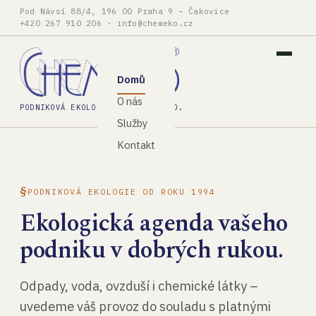
Pod Návsí 88/4, 196 00 Praha 9 – Čakovice
+420 267 910 206
·
info@chemeko.cz
Domů
O nás
PODNIKOVÁ EKOLOGIE, SPOL. S R.O.
Služby
Kontakt
PODNIKOVÁ EKOLOGIE OD ROKU 1994
Ekologická agenda vašeho
podniku v dobrých rukou.
Odpady, voda, ovzduší i chemické látky –
uvedeme váš provoz do souladu s platnými