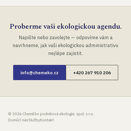
Proberme vaši ekologickou agendu.
Napište nebo zavolejte — odpovíme vám a
navrhneme, jak vaši ekologickou administrativu
nejlépe zajistit.
info@chemeko.cz
+420 267 910 206
©
2026
ChemEko podniková ekologie, spol. s r.o.
Domů
O nás
Služby
Kontakt