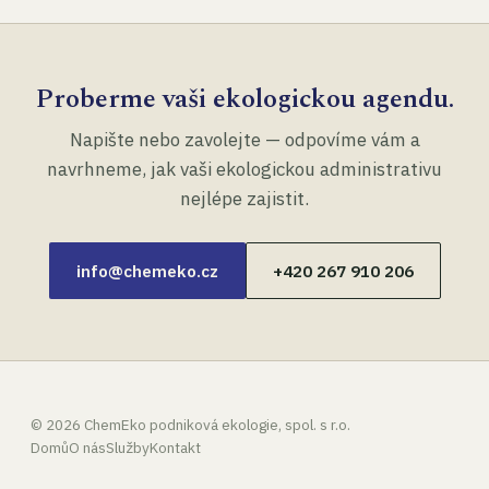
Proberme vaši ekologickou agendu.
Napište nebo zavolejte — odpovíme vám a
navrhneme, jak vaši ekologickou administrativu
nejlépe zajistit.
info@chemeko.cz
+420 267 910 206
©
2026
ChemEko podniková ekologie, spol. s r.o.
Domů
O nás
Služby
Kontakt