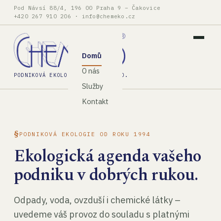
Pod Návsí 88/4, 196 00 Praha 9 – Čakovice
+420 267 910 206
·
info@chemeko.cz
Domů
O nás
PODNIKOVÁ EKOLOGIE, SPOL. S R.O.
Služby
Kontakt
PODNIKOVÁ EKOLOGIE OD ROKU 1994
Ekologická agenda vašeho
podniku v dobrých rukou.
Odpady, voda, ovzduší i chemické látky –
uvedeme váš provoz do souladu s platnými