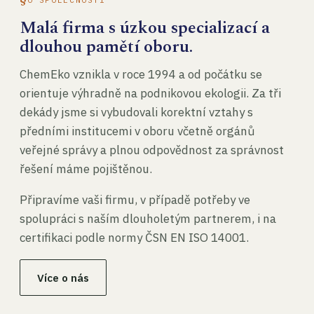
Malá firma s úzkou specializací a
dlouhou pamětí oboru.
ChemEko vznikla v roce 1994 a od počátku se
orientuje výhradně na podnikovou ekologii. Za tři
dekády jsme si vybudovali korektní vztahy s
předními institucemi v oboru včetně orgánů
veřejné správy a plnou odpovědnost za správnost
řešení máme pojištěnou.
Připravíme vaši firmu, v případě potřeby ve
spolupráci s naším dlouholetým partnerem, i na
certifikaci podle normy ČSN EN ISO 14001.
Více o nás