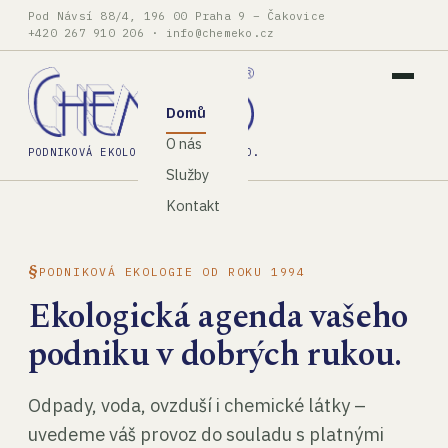
Pod Návsí 88/4, 196 00 Praha 9 – Čakovice
+420 267 910 206
·
info@chemeko.cz
Domů
O nás
PODNIKOVÁ EKOLOGIE, SPOL. S R.O.
Služby
Kontakt
PODNIKOVÁ EKOLOGIE OD ROKU 1994
Ekologická agenda vašeho
podniku v dobrých rukou.
Odpady, voda, ovzduší i chemické látky –
uvedeme váš provoz do souladu s platnými