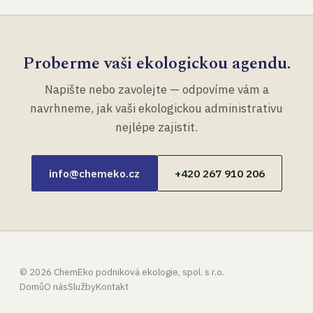
Proberme vaši ekologickou agendu.
Napište nebo zavolejte — odpovíme vám a
navrhneme, jak vaši ekologickou administrativu
nejlépe zajistit.
info@chemeko.cz
+420 267 910 206
©
2026
ChemEko podniková ekologie, spol. s r.o.
Domů
O nás
Služby
Kontakt