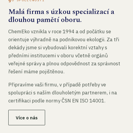
Malá firma s úzkou specializací a
dlouhou pamětí oboru.
ChemEko vznikla v roce 1994 a od počátku se
orientuje výhradně na podnikovou ekologii. Za tři
dekády jsme si vybudovali korektní vztahy s
předními institucemi v oboru včetně orgánů
veřejné správy a plnou odpovědnost za správnost
řešení máme pojištěnou.
Připravíme vaši firmu, v případě potřeby ve
spolupráci s naším dlouholetým partnerem, i na
certifikaci podle normy ČSN EN ISO 14001.
Více o nás