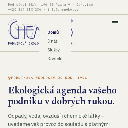
Pod Návsí 88/4, 196 00 Praha 9 – Čakovice
+420 267 910 206
·
info@chemeko.cz
Domů
O nás
PODNIKOVÁ EKOLOGIE, SPOL. S R.O.
Služby
Kontakt
PODNIKOVÁ EKOLOGIE OD ROKU 1994
Ekologická agenda vašeho
podniku v dobrých rukou.
Odpady, voda, ovzduší i chemické látky –
uvedeme váš provoz do souladu s platnými