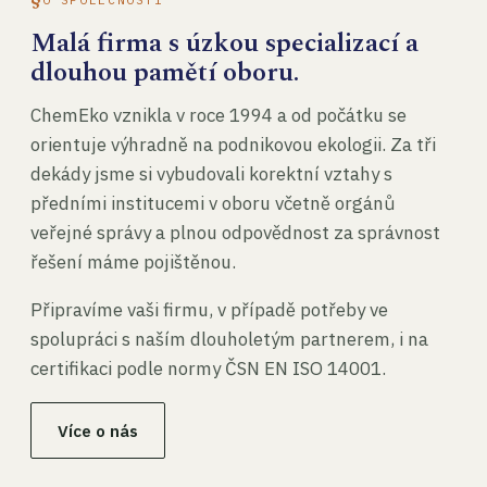
Malá firma s úzkou specializací a
dlouhou pamětí oboru.
ChemEko vznikla v roce 1994 a od počátku se
orientuje výhradně na podnikovou ekologii. Za tři
dekády jsme si vybudovali korektní vztahy s
předními institucemi v oboru včetně orgánů
veřejné správy a plnou odpovědnost za správnost
řešení máme pojištěnou.
Připravíme vaši firmu, v případě potřeby ve
spolupráci s naším dlouholetým partnerem, i na
certifikaci podle normy ČSN EN ISO 14001.
Více o nás