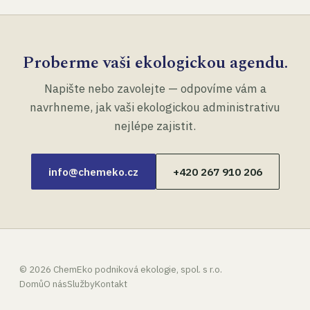
Proberme vaši ekologickou agendu.
Napište nebo zavolejte — odpovíme vám a
navrhneme, jak vaši ekologickou administrativu
nejlépe zajistit.
info@chemeko.cz
+420 267 910 206
©
2026
ChemEko podniková ekologie, spol. s r.o.
Domů
O nás
Služby
Kontakt