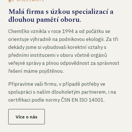
Malá firma s úzkou specializací a
dlouhou pamětí oboru.
ChemEko vznikla v roce 1994 a od počátku se
orientuje výhradně na podnikovou ekologii. Za tři
dekády jsme si vybudovali korektní vztahy s
předními institucemi v oboru včetně orgánů
veřejné správy a plnou odpovědnost za správnost
řešení máme pojištěnou.
Připravíme vaši firmu, v případě potřeby ve
spolupráci s naším dlouholetým partnerem, i na
certifikaci podle normy ČSN EN ISO 14001.
Více o nás