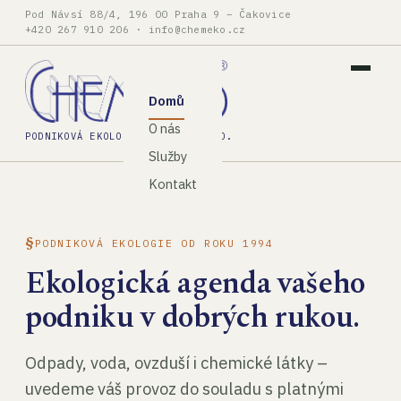
Pod Návsí 88/4, 196 00 Praha 9 – Čakovice
+420 267 910 206
·
info@chemeko.cz
Domů
O nás
PODNIKOVÁ EKOLOGIE, SPOL. S R.O.
Služby
Kontakt
PODNIKOVÁ EKOLOGIE OD ROKU 1994
Ekologická agenda vašeho
podniku v dobrých rukou.
Odpady, voda, ovzduší i chemické látky –
uvedeme váš provoz do souladu s platnými