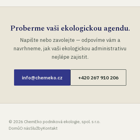
Proberme vaši ekologickou agendu.
Napište nebo zavolejte — odpovíme vám a
navrhneme, jak vaši ekologickou administrativu
nejlépe zajistit.
info@chemeko.cz
+420 267 910 206
©
2026
ChemEko podniková ekologie, spol. s r.o.
Domů
O nás
Služby
Kontakt