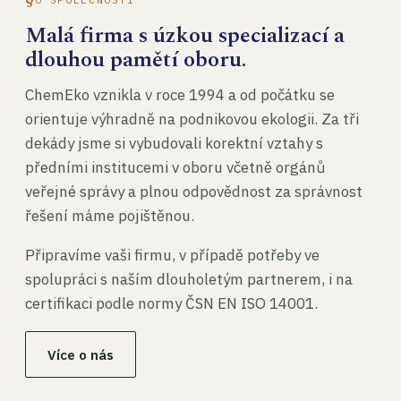
Malá firma s úzkou specializací a
dlouhou pamětí oboru.
ChemEko vznikla v roce 1994 a od počátku se
orientuje výhradně na podnikovou ekologii. Za tři
dekády jsme si vybudovali korektní vztahy s
předními institucemi v oboru včetně orgánů
veřejné správy a plnou odpovědnost za správnost
řešení máme pojištěnou.
Připravíme vaši firmu, v případě potřeby ve
spolupráci s naším dlouholetým partnerem, i na
certifikaci podle normy ČSN EN ISO 14001.
Více o nás