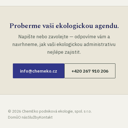
Proberme vaši ekologickou agendu.
Napište nebo zavolejte — odpovíme vám a
navrhneme, jak vaši ekologickou administrativu
nejlépe zajistit.
info@chemeko.cz
+420 267 910 206
©
2026
ChemEko podniková ekologie, spol. s r.o.
Domů
O nás
Služby
Kontakt