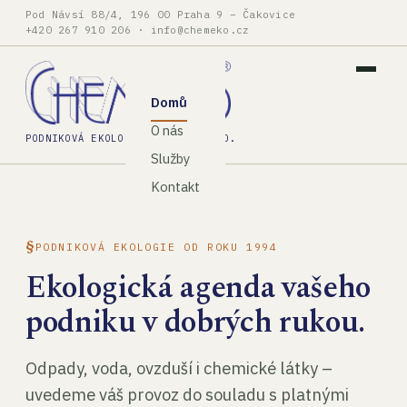
Pod Návsí 88/4, 196 00 Praha 9 – Čakovice
+420 267 910 206
·
info@chemeko.cz
Domů
O nás
PODNIKOVÁ EKOLOGIE, SPOL. S R.O.
Služby
Kontakt
PODNIKOVÁ EKOLOGIE OD ROKU 1994
Ekologická agenda vašeho
podniku v dobrých rukou.
Odpady, voda, ovzduší i chemické látky –
uvedeme váš provoz do souladu s platnými