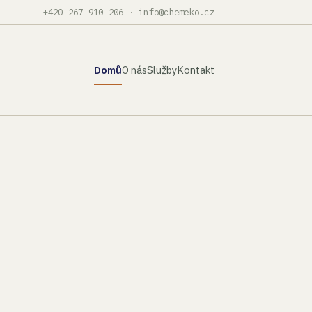
+420 267 910 206
·
info@chemeko.cz
Domů
O nás
Služby
Kontakt