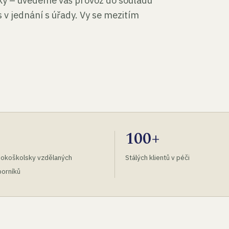
tky – uvedeme váš provoz do souladu
 v jednání s úřady. Vy se mezitím
100+
okoškolsky vzdělaných
Stálých klientů v péči
orníků