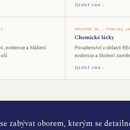
Zjistit více →
ší
350/2011 Sb., Chemický z
Chemické látky
í, evidence a hlášení
Poradenství v oblasti RE
uší.
evidence a školení zamě
Zjistit více →
e zabývat oborem, kterým se detailn