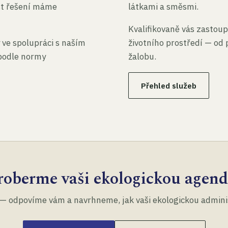
st řešení máme
látkami a směsmi.
Kvalifikovaně vás zastoup
 ve spolupráci s naším
životního prostředí — od 
 podle normy
žalobu.
Přehled služeb
roberme vaši ekologickou agend
— odpovíme vám a navrhneme, jak vaši ekologickou administ