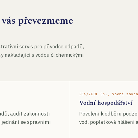
za vás převezmeme
rativní servis pro původce odpadů,
my nakládající s vodou či chemickými
254/2001 Sb., Vodní záko
Vodní hospodářství
adů, audit zákonnosti
Povolení k odběru podze
 jednání se správními
vod, poplatková hlášení a