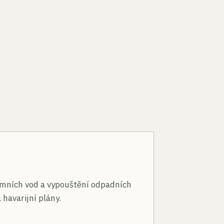
n
mních vod a vypouštění odpadních
 havarijní plány.