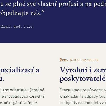
te se plně své vlastní profesi a na po
 objednejte nás.“
kologie, spol. s r.o.
PRO KOHO PRACUJEME
ecializací a
Výrobní i ze
u.
poskytovatelé
ku se orientuje výhradně
Pracujeme pro původce o
me si vybudovali korektní
k nakládání s odpady, pro
četně orgánů veřejné
i subjekty nakládající s