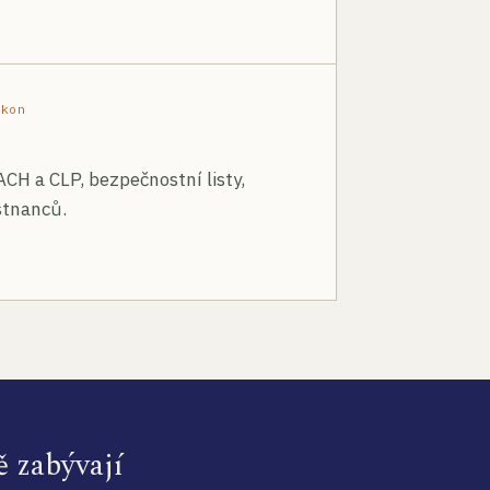
ákon
ACH a CLP, bezpečnostní listy,
stnanců.
ě zabývají