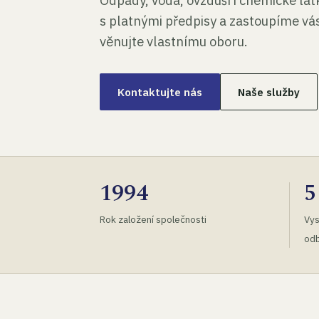
Odpady, voda, ovzduší i chemické lá
s platnými předpisy a zastoupíme vás
věnujte vlastnímu oboru.
Kontaktujte nás
Naše služby
1994
5
Rok založení společnosti
Vys
odb