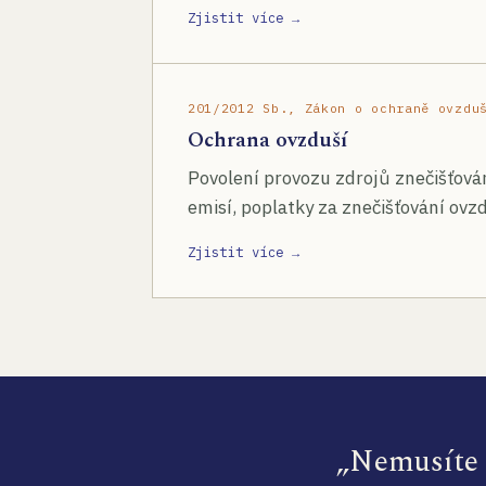
Zjistit více →
201/2012 Sb., Zákon o ochraně ovzdu
Ochrana ovzduší
Povolení provozu zdrojů znečišťován
emisí, poplatky za znečišťování ovzd
Zjistit více →
„Nemusíte s