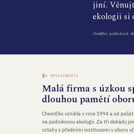
jiní. Věnuj
ekologii si
ChemEko podniková e
O SPOLEČNOSTI
Malá firma s úzkou sp
dlouhou pamětí obor
ChemEko vznikla v roce 1994 a od počát
na podnikovou ekologii. Za tři dekády js
vztahy s předními institucemi v oboru v