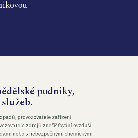
dnikovou
mědělské podniky,
 služeb.
dpadů, provozovatele zařízení
vozovatele zdrojů znečišťování ovzduší
 vodami nebo s nebezpečnými chemickými