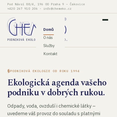
Pod Návsí 88/4, 196 00 Praha 9 – Čakovice
+420 267 910 206
·
info@chemeko.cz
Domů
O nás
PODNIKOVÁ EKOLOGIE, SPOL. S R.O.
Služby
Kontakt
PODNIKOVÁ EKOLOGIE OD ROKU 1994
Ekologická agenda vašeho
podniku v dobrých rukou.
Odpady, voda, ovzduší i chemické látky –
uvedeme váš provoz do souladu s platnými