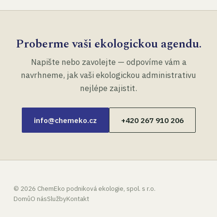
Proberme vaši ekologickou agendu.
Napište nebo zavolejte — odpovíme vám a
navrhneme, jak vaši ekologickou administrativu
nejlépe zajistit.
info@chemeko.cz
+420 267 910 206
©
2026
ChemEko podniková ekologie, spol. s r.o.
Domů
O nás
Služby
Kontakt