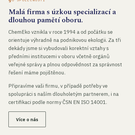
Malá firma s úzkou specializací a
dlouhou pamětí oboru.
ChemEko vznikla v roce 1994 a od počátku se
orientuje výhradně na podnikovou ekologii. Za tři
dekády jsme si vybudovali korektní vztahy s
předními institucemi v oboru včetně orgánů
veřejné správy a plnou odpovědnost za správnost
řešení máme pojištěnou.
Připravíme vaši firmu, v případě potřeby ve
spolupráci s naším dlouholetým partnerem, i na
certifikaci podle normy ČSN EN ISO 14001.
Více o nás