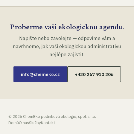
Proberme vaši ekologickou agendu.
Napište nebo zavolejte — odpovíme vám a
navrhneme, jak vaši ekologickou administrativu
nejlépe zajistit.
info@chemeko.cz
+420 267 910 206
©
2026
ChemEko podniková ekologie, spol. s r.o.
Domů
O nás
Služby
Kontakt