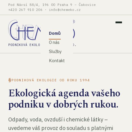
Pod Návsí 88/4, 196 00 Praha 9 – Čakovice
+420 267 910 206
·
info@chemeko.cz
Domů
O nás
PODNIKOVÁ EKOLOGIE, SPOL. S R.O.
Služby
Kontakt
PODNIKOVÁ EKOLOGIE OD ROKU 1994
Ekologická agenda vašeho
podniku v dobrých rukou.
Odpady, voda, ovzduší i chemické látky –
uvedeme váš provoz do souladu s platnými