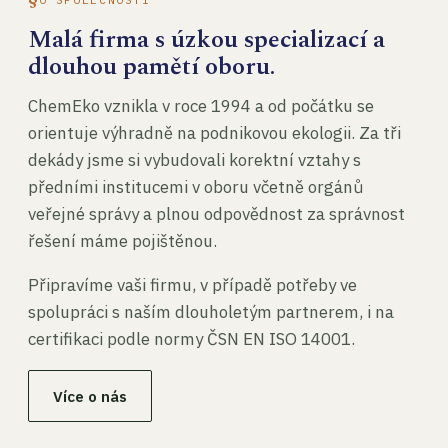
Malá firma s úzkou specializací a
dlouhou pamětí oboru.
ChemEko vznikla v roce 1994 a od počátku se
orientuje výhradně na podnikovou ekologii. Za tři
dekády jsme si vybudovali korektní vztahy s
předními institucemi v oboru včetně orgánů
veřejné správy a plnou odpovědnost za správnost
řešení máme pojištěnou.
Připravíme vaši firmu, v případě potřeby ve
spolupráci s naším dlouholetým partnerem, i na
certifikaci podle normy ČSN EN ISO 14001.
Více o nás