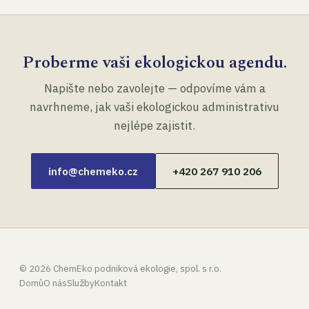
Proberme vaši ekologickou agendu.
Napište nebo zavolejte — odpovíme vám a
navrhneme, jak vaši ekologickou administrativu
nejlépe zajistit.
info@chemeko.cz
+420 267 910 206
©
2026
ChemEko podniková ekologie, spol. s r.o.
Domů
O nás
Služby
Kontakt