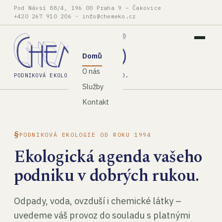
Pod Návsí 88/4, 196 00 Praha 9 – Čakovice
+420 267 910 206
·
info@chemeko.cz
Domů
O nás
PODNIKOVÁ EKOLOGIE, SPOL. S R.O.
Služby
Kontakt
PODNIKOVÁ EKOLOGIE OD ROKU 1994
Ekologická agenda vašeho
podniku v dobrých rukou.
Odpady, voda, ovzduší i chemické látky –
uvedeme váš provoz do souladu s platnými