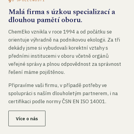
Malá firma s úzkou specializací a
dlouhou pamětí oboru.
ChemEko vznikla v roce 1994 a od počátku se
orientuje výhradně na podnikovou ekologii. Za tři
dekády jsme si vybudovali korektní vztahy s
předními institucemi v oboru včetně orgánů
veřejné správy a plnou odpovědnost za správnost
řešení máme pojištěnou.
Připravíme vaši firmu, v případě potřeby ve
spolupráci s naším dlouholetým partnerem, i na
certifikaci podle normy ČSN EN ISO 14001.
Více o nás