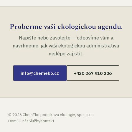
Proberme vaši ekologickou agendu.
Napište nebo zavolejte — odpovíme vám a
navrhneme, jak vaši ekologickou administrativu
nejlépe zajistit.
info@chemeko.cz
+420 267 910 206
©
2026
ChemEko podniková ekologie, spol. s r.o.
Domů
O nás
Služby
Kontakt