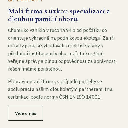
Malá firma s úzkou specializací a
dlouhou pamětí oboru.
ChemEko vznikla v roce 1994 a od počátku se
orientuje výhradně na podnikovou ekologii. Za tři
dekády jsme si vybudovali korektní vztahy s
předními institucemi v oboru včetně orgánů
veřejné správy a plnou odpovědnost za správnost
řešení máme pojištěnou.
Připravíme vaši firmu, v případě potřeby ve
spolupráci s naším dlouholetým partnerem, i na
certifikaci podle normy ČSN EN ISO 14001.
Více o nás