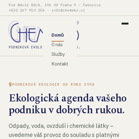
Pod Návsí 88/4, 196 00 Praha 9 – Čakovice
+420 267 910 206
·
info@chemeko.cz
Domů
O nás
PODNIKOVÁ EKOLOGIE, SPOL. S R.O.
Služby
Kontakt
PODNIKOVÁ EKOLOGIE OD ROKU 1994
Ekologická agenda vašeho
podniku v dobrých rukou.
Odpady, voda, ovzduší i chemické látky –
uvedeme váš provoz do souladu s platnými