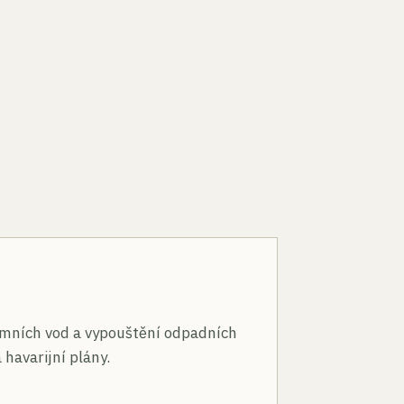
n
mních vod a vypouštění odpadních
 havarijní plány.