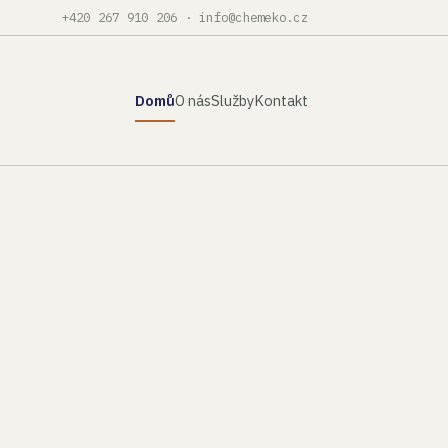
+420 267 910 206
·
info@chemeko.cz
Domů
O nás
Služby
Kontakt