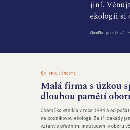
jiní. Věnuj
ekologii si
ChemEko podniková e
O SPOLEČNOSTI
Malá firma s úzkou sp
dlouhou pamětí obor
ChemEko vznikla v roce 1994 a od počát
na podnikovou ekologii. Za tři dekády js
vztahy s předními institucemi v oboru v