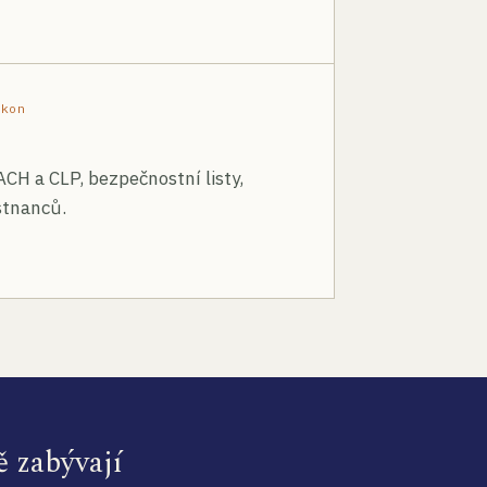
ákon
ACH a CLP, bezpečnostní listy,
stnanců.
ě zabývají