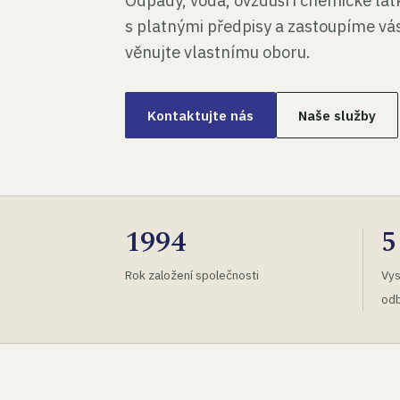
Odpady, voda, ovzduší i chemické lá
s platnými předpisy a zastoupíme vás
věnujte vlastnímu oboru.
Kontaktujte nás
Naše služby
1994
5
Rok založení společnosti
Vys
odb