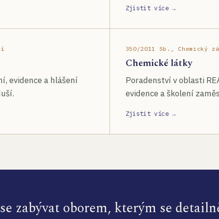
Zjistit více →
ší
350/2011 Sb., Chemický z
Chemické látky
í, evidence a hlášení
Poradenství v oblasti RE
uší.
evidence a školení zamě
Zjistit více →
e zabývat oborem, kterým se detailn