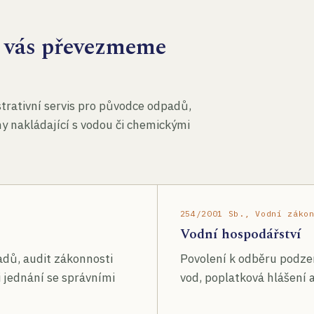
za vás převezmeme
rativní servis pro původce odpadů,
my nakládající s vodou či chemickými
254/2001 Sb., Vodní záko
Vodní hospodářství
adů, audit zákonnosti
Povolení k odběru podze
 jednání se správními
vod, poplatková hlášení a