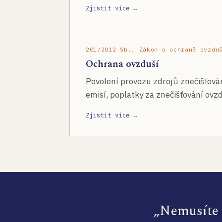
Zjistit více →
201/2012 Sb., Zákon o ochraně ovzdu
Ochrana ovzduší
Povolení provozu zdrojů znečišťován
emisí, poplatky za znečišťování ovzd
Zjistit více →
„Nemusíte s