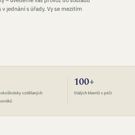
tky – uvedeme váš provoz do souladu
 v jednání s úřady. Vy se mezitím
100+
okoškolsky vzdělaných
Stálých klientů v péči
orníků