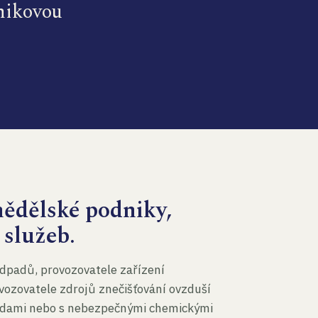
dnikovou
mědělské podniky,
 služeb.
dpadů, provozovatele zařízení
vozovatele zdrojů znečišťování ovzduší
 vodami nebo s nebezpečnými chemickými