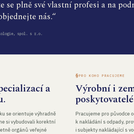
te se plně své vlastní profesi a na po
 objednejte nás.“
kologie, spol. s r.o.
PRO KOHO PRACUJEME
ecializací a
Výrobní i ze
u.
poskytovatelé
ku se orientuje výhradně
Pracujeme pro původce o
me si vybudovali korektní
k nakládání s odpady, pro
četně orgánů veřejné
i subjekty nakládající s