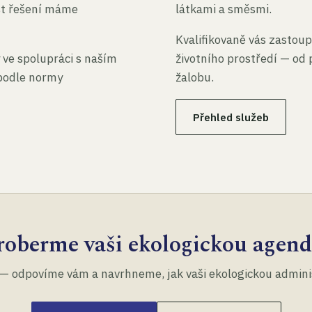
st řešení máme
látkami a směsmi.
Kvalifikovaně vás zastoup
 ve spolupráci s naším
životního prostředí — od 
 podle normy
žalobu.
Přehled služeb
roberme vaši ekologickou agend
— odpovíme vám a navrhneme, jak vaši ekologickou administ