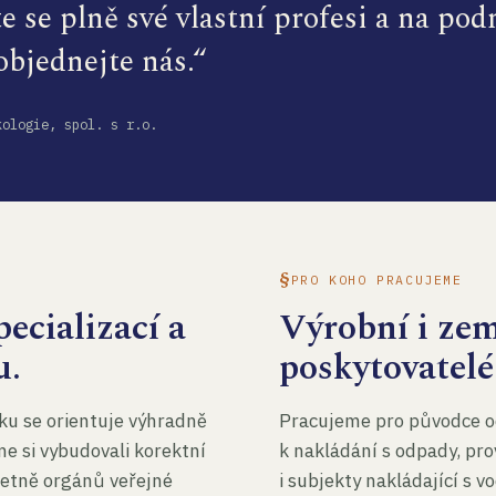
te se plně své vlastní profesi a na po
 objednejte nás.“
kologie, spol. s r.o.
PRO KOHO PRACUJEME
ecializací a
Výrobní i ze
u.
poskytovatelé
ku se orientuje výhradně
Pracujeme pro původce o
me si vybudovali korektní
k nakládání s odpady, pro
četně orgánů veřejné
i subjekty nakládající s