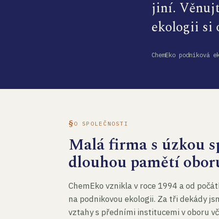
jiní. Věnuj
ekologii si
ChemEko podniková e
O SPOLEČNOSTI
Malá firma s úzkou sp
dlouhou pamětí obor
ChemEko vznikla v roce 1994 a od počát
na podnikovou ekologii. Za tři dekády js
vztahy s předními institucemi v oboru v