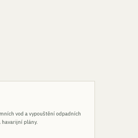
n
mních vod a vypouštění odpadních
 havarijní plány.