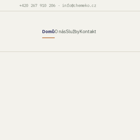
+420 267 910 206
·
info@chemeko.cz
Domů
O nás
Služby
Kontakt