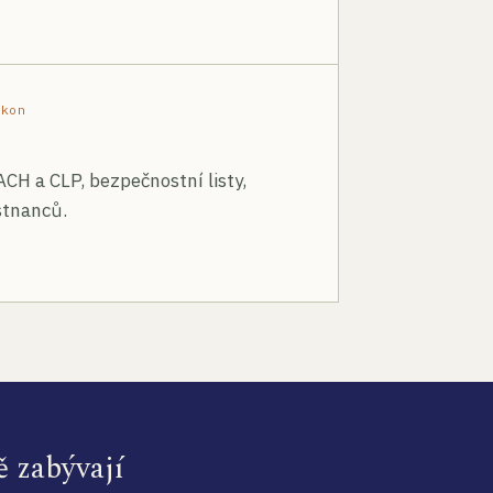
ákon
ACH a CLP, bezpečnostní listy,
stnanců.
ě zabývají