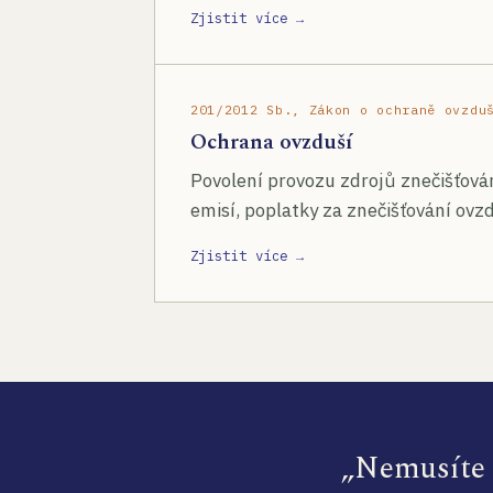
Zjistit více →
201/2012 Sb., Zákon o ochraně ovzdu
Ochrana ovzduší
Povolení provozu zdrojů znečišťován
emisí, poplatky za znečišťování ovzd
Zjistit více →
„Nemusíte s