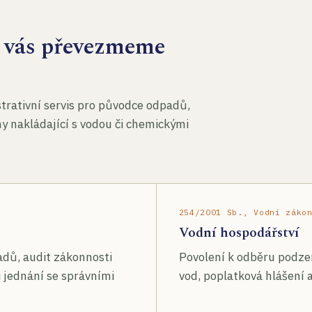
za vás převezmeme
rativní servis pro původce odpadů,
my nakládající s vodou či chemickými
254/2001 Sb., Vodní záko
Vodní hospodářství
adů, audit zákonnosti
Povolení k odběru podze
 jednání se správními
vod, poplatková hlášení a