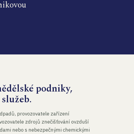
dnikovou
mědělské podniky,
 služeb.
dpadů, provozovatele zařízení
vozovatele zdrojů znečišťování ovzduší
 vodami nebo s nebezpečnými chemickými