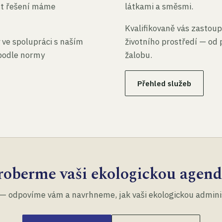
st řešení máme
látkami a směsmi.
Kvalifikovaně vás zastoup
 ve spolupráci s naším
životního prostředí — od 
 podle normy
žalobu.
Přehled služeb
roberme vaši ekologickou agend
— odpovíme vám a navrhneme, jak vaši ekologickou administ