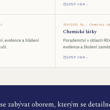
Zjistit více →
ší
350/2011 Sb., Chemický z
Chemické látky
í, evidence a hlášení
Poradenství v oblasti RE
uší.
evidence a školení zamě
Zjistit více →
e zabývat oborem, kterým se detailn