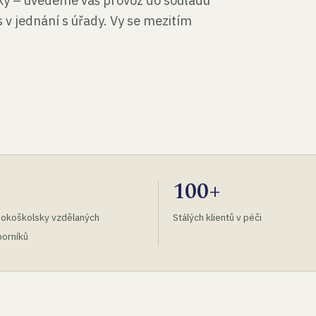
tky – uvedeme váš provoz do souladu
 v jednání s úřady. Vy se mezitím
100+
okoškolsky vzdělaných
Stálých klientů v péči
orníků