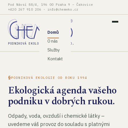
Pod Návsí 88/4, 196 00 Praha 9 – Čakovice
+420 267 910 206
·
info@chemeko.cz
Domů
O nás
PODNIKOVÁ EKOLOGIE, SPOL. S R.O.
Služby
Kontakt
PODNIKOVÁ EKOLOGIE OD ROKU 1994
Ekologická agenda vašeho
podniku v dobrých rukou.
Odpady, voda, ovzduší i chemické látky –
uvedeme váš provoz do souladu s platnými