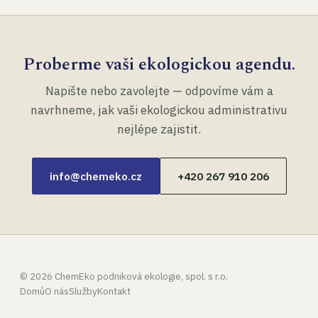
Proberme vaši ekologickou agendu.
Napište nebo zavolejte — odpovíme vám a
navrhneme, jak vaši ekologickou administrativu
nejlépe zajistit.
info@chemeko.cz
+420 267 910 206
©
2026
ChemEko podniková ekologie, spol. s r.o.
Domů
O nás
Služby
Kontakt