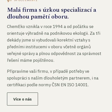
Malá firma s úzkou specializací a
dlouhou pamětí oboru.
ChemEko vznikla v roce 1994 a od počátku se
orientuje výhradně na podnikovou ekologii. Za tři
dekády jsme si vybudovali korektní vztahy s
předními institucemi v oboru včetně orgánů
veřejné správy a plnou odpovědnost za správnost
řešení máme pojištěnou.
Připravíme vaši firmu, v případě potřeby ve
spolupráci s naším dlouholetým partnerem, i na
certifikaci podle normy ČSN EN ISO 14001.
Více o nás