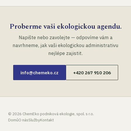
Proberme vaši ekologickou agendu.
Napište nebo zavolejte — odpovíme vám a
navrhneme, jak vaši ekologickou administrativu
nejlépe zajistit.
info@chemeko.cz
+420 267 910 206
©
2026
ChemEko podniková ekologie, spol. s r.o.
Domů
O nás
Služby
Kontakt