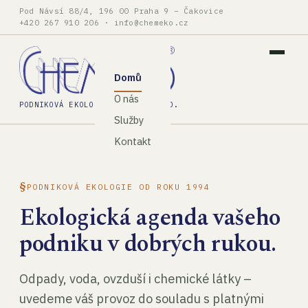
Pod Návsí 88/4, 196 00 Praha 9 – Čakovice
+420 267 910 206
·
info@chemeko.cz
Domů
O nás
PODNIKOVÁ EKOLOGIE, SPOL. S R.O.
Služby
Kontakt
PODNIKOVÁ EKOLOGIE OD ROKU 1994
Ekologická agenda vašeho
podniku v dobrých rukou.
Odpady, voda, ovzduší i chemické látky –
uvedeme váš provoz do souladu s platnými