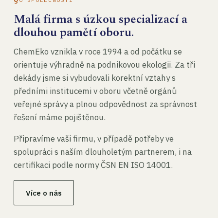
Malá firma s úzkou specializací a
dlouhou pamětí oboru.
ChemEko vznikla v roce 1994 a od počátku se
orientuje výhradně na podnikovou ekologii. Za tři
dekády jsme si vybudovali korektní vztahy s
předními institucemi v oboru včetně orgánů
veřejné správy a plnou odpovědnost za správnost
řešení máme pojištěnou.
Připravíme vaši firmu, v případě potřeby ve
spolupráci s naším dlouholetým partnerem, i na
certifikaci podle normy ČSN EN ISO 14001.
Více o nás