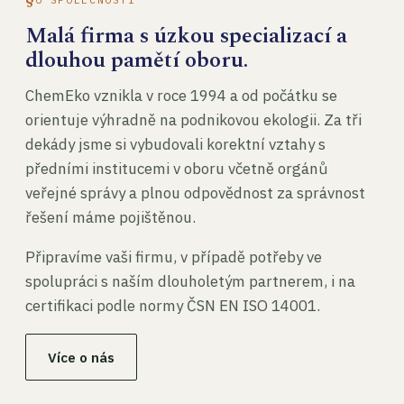
Malá firma s úzkou specializací a
dlouhou pamětí oboru.
ChemEko vznikla v roce 1994 a od počátku se
orientuje výhradně na podnikovou ekologii. Za tři
dekády jsme si vybudovali korektní vztahy s
předními institucemi v oboru včetně orgánů
veřejné správy a plnou odpovědnost za správnost
řešení máme pojištěnou.
Připravíme vaši firmu, v případě potřeby ve
spolupráci s naším dlouholetým partnerem, i na
certifikaci podle normy ČSN EN ISO 14001.
Více o nás