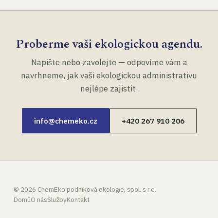
Proberme vaši ekologickou agendu.
Napište nebo zavolejte — odpovíme vám a
navrhneme, jak vaši ekologickou administrativu
nejlépe zajistit.
info@chemeko.cz
+420 267 910 206
©
2026
ChemEko podniková ekologie, spol. s r.o.
Domů
O nás
Služby
Kontakt