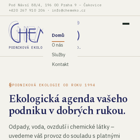
Pod Návsí 88/4, 196 00 Praha 9 – Čakovice
+420 267 910 206
·
info@chemeko.cz
Domů
O nás
PODNIKOVÁ EKOLOGIE, SPOL. S R.O.
Služby
Kontakt
PODNIKOVÁ EKOLOGIE OD ROKU 1994
Ekologická agenda vašeho
podniku v dobrých rukou.
Odpady, voda, ovzduší i chemické látky –
uvedeme váš provoz do souladu s platnými