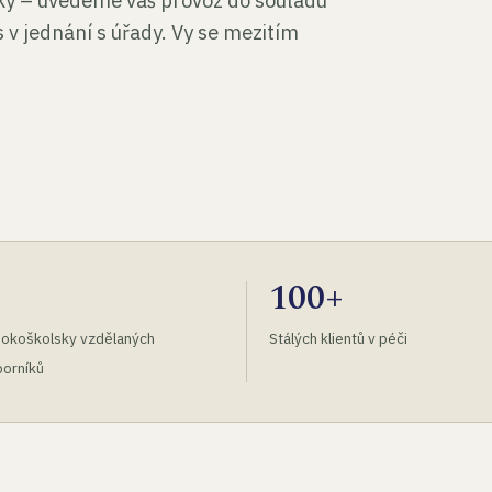
tky – uvedeme váš provoz do souladu
 v jednání s úřady. Vy se mezitím
100+
okoškolsky vzdělaných
Stálých klientů v péči
orníků