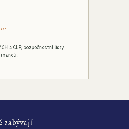
ákon
ACH a CLP, bezpečnostní listy,
stnanců.
ě zabývají