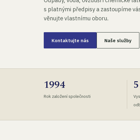
Odpady, voda, ovzduší i chemické lá
s platnými předpisy a zastoupíme vás
věnujte vlastnímu oboru.
Kontaktujte nás
Naše služby
1994
5
Rok založení společnosti
Vys
odb