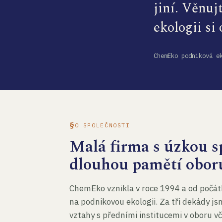
jiní. Věnuj
ekologii si
ChemEko podniková e
O SPOLEČNOSTI
Malá firma s úzkou sp
dlouhou pamětí obor
ChemEko vznikla v roce 1994 a od počát
na podnikovou ekologii. Za tři dekády js
vztahy s předními institucemi v oboru v