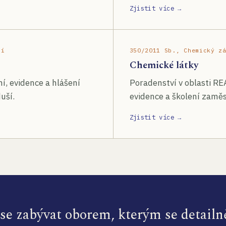
Zjistit více →
ší
350/2011 Sb., Chemický z
Chemické látky
í, evidence a hlášení
Poradenství v oblasti RE
uší.
evidence a školení zamě
Zjistit více →
e zabývat oborem, kterým se detailn