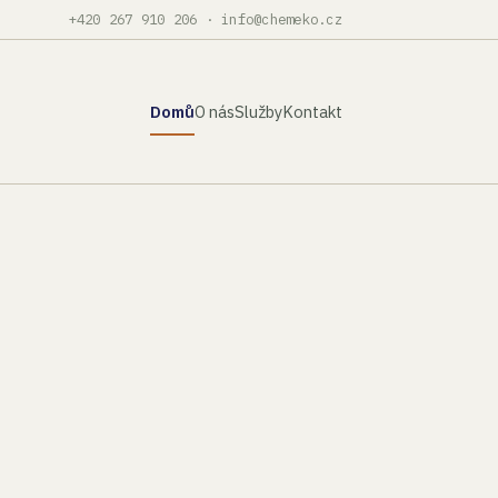
+420 267 910 206
·
info@chemeko.cz
Domů
O nás
Služby
Kontakt