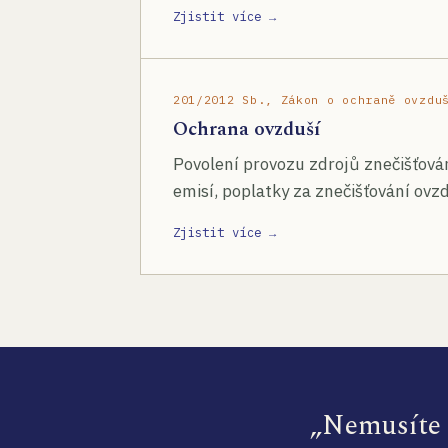
Zjistit více →
201/2012 Sb., Zákon o ochraně ovzdu
Ochrana ovzduší
Povolení provozu zdrojů znečišťován
emisí, poplatky za znečišťování ovzd
Zjistit více →
„Nemusíte s