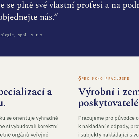
te se plně své vlastní profesi a na po
 objednejte nás.“
kologie, spol. s r.o.
PRO KOHO PRACUJEME
ecializací a
Výrobní i ze
u.
poskytovatelé
ku se orientuje výhradně
Pracujeme pro původce o
me si vybudovali korektní
k nakládání s odpady, pro
četně orgánů veřejné
i subjekty nakládající s