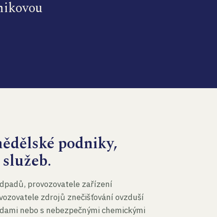
dnikovou
mědělské podniky,
 služeb.
dpadů, provozovatele zařízení
vozovatele zdrojů znečišťování ovzduší
 vodami nebo s nebezpečnými chemickými