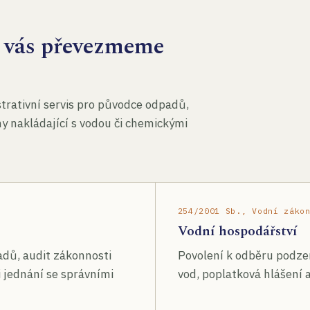
za vás převezmeme
rativní servis pro původce odpadů,
my nakládající s vodou či chemickými
254/2001 Sb., Vodní záko
Vodní hospodářství
adů, audit zákonnosti
Povolení k odběru podze
 jednání se správními
vod, poplatková hlášení a