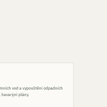
n
mních vod a vypouštění odpadních
 havarijní plány.