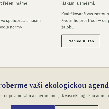
st řešení máme
látkami a směsmi.
Kvalifikovaně vás zastoup
 ve spolupráci s naším
životního prostředí — od 
 podle normy
žalobu.
Přehled služeb
roberme vaši ekologickou agend
— odpovíme vám a navrhneme, jak vaši ekologickou administ