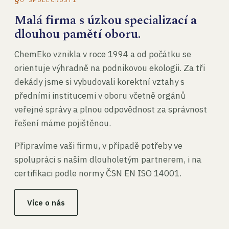
Malá firma s úzkou specializací a
dlouhou pamětí oboru.
ChemEko vznikla v roce 1994 a od počátku se
orientuje výhradně na podnikovou ekologii. Za tři
dekády jsme si vybudovali korektní vztahy s
předními institucemi v oboru včetně orgánů
veřejné správy a plnou odpovědnost za správnost
řešení máme pojištěnou.
Připravíme vaši firmu, v případě potřeby ve
spolupráci s naším dlouholetým partnerem, i na
certifikaci podle normy ČSN EN ISO 14001.
Více o nás