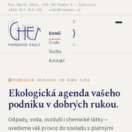
Pod Návsí 88/4, 196 00 Praha 9 – Čakovice
+420 267 910 206
·
info@chemeko.cz
Domů
O nás
PODNIKOVÁ EKOLOGIE, SPOL. S R.O.
Služby
Kontakt
PODNIKOVÁ EKOLOGIE OD ROKU 1994
Ekologická agenda vašeho
podniku v dobrých rukou.
Odpady, voda, ovzduší i chemické látky –
uvedeme váš provoz do souladu s platnými