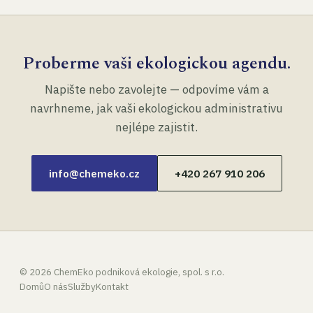
Proberme vaši ekologickou agendu.
Napište nebo zavolejte — odpovíme vám a
navrhneme, jak vaši ekologickou administrativu
nejlépe zajistit.
info@chemeko.cz
+420 267 910 206
©
2026
ChemEko podniková ekologie, spol. s r.o.
Domů
O nás
Služby
Kontakt