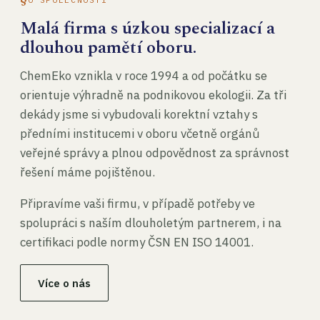
Malá firma s úzkou specializací a
dlouhou pamětí oboru.
ChemEko vznikla v roce 1994 a od počátku se
orientuje výhradně na podnikovou ekologii. Za tři
dekády jsme si vybudovali korektní vztahy s
předními institucemi v oboru včetně orgánů
veřejné správy a plnou odpovědnost za správnost
řešení máme pojištěnou.
Připravíme vaši firmu, v případě potřeby ve
spolupráci s naším dlouholetým partnerem, i na
certifikaci podle normy ČSN EN ISO 14001.
Více o nás