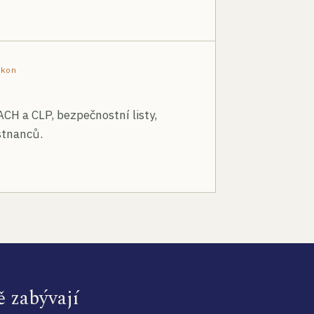
ákon
ACH a CLP, bezpečnostní listy,
stnanců.
ě zabývají