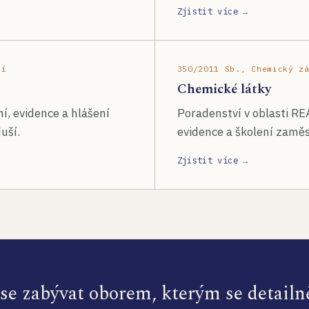
Zjistit více →
ší
350/2011 Sb., Chemický z
Chemické látky
í, evidence a hlášení
Poradenství v oblasti RE
uší.
evidence a školení zamě
Zjistit více →
e zabývat oborem, kterým se detailn