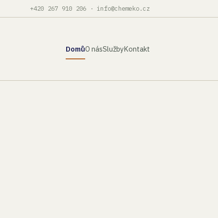
+420 267 910 206
·
info@chemeko.cz
Domů
O nás
Služby
Kontakt