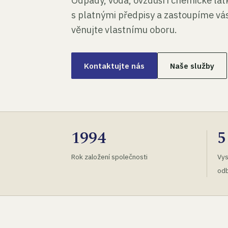
Odpady, voda, ovzduší i chemické lá
s platnými předpisy a zastoupíme vás
věnujte vlastnímu oboru.
Kontaktujte nás
Naše služby
1994
5
Rok založení společnosti
Vys
odb