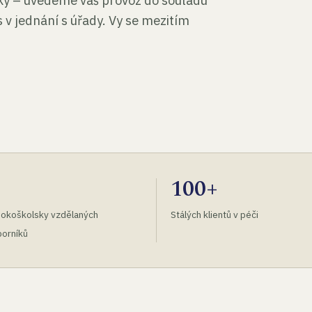
tky – uvedeme váš provoz do souladu
 v jednání s úřady. Vy se mezitím
100+
okoškolsky vzdělaných
Stálých klientů v péči
orníků