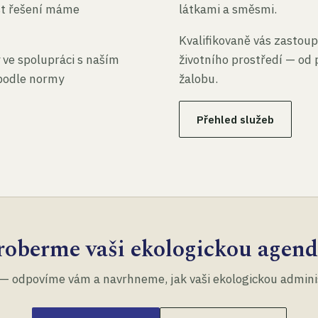
st řešení máme
látkami a směsmi.
Kvalifikovaně vás zastoup
 ve spolupráci s naším
životního prostředí — od 
 podle normy
žalobu.
Přehled služeb
roberme vaši ekologickou agend
— odpovíme vám a navrhneme, jak vaši ekologickou administ