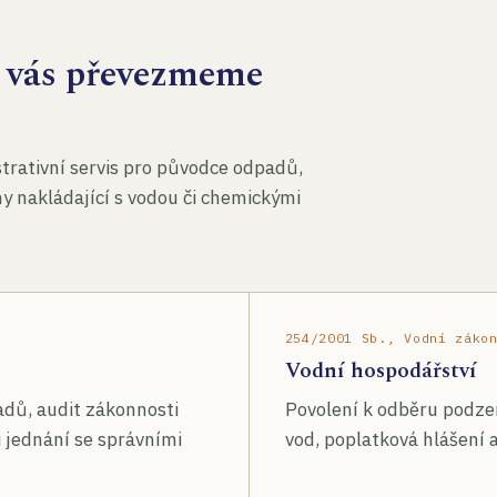
za vás převezmeme
rativní servis pro původce odpadů,
my nakládající s vodou či chemickými
254/2001 Sb., Vodní záko
Vodní hospodářství
adů, audit zákonnosti
Povolení k odběru podze
 jednání se správními
vod, poplatková hlášení a