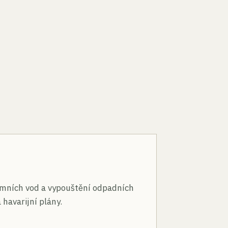
n
mních vod a vypouštění odpadních
 havarijní plány.