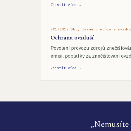
Zjistit více →
201/2012 Sb., Zákon o ochraně ovzdu
Ochrana ovzduší
Povolení provozu zdrojů znečišťován
emisí, poplatky za znečišťování ovzd
Zjistit více →
„Nemusíte s