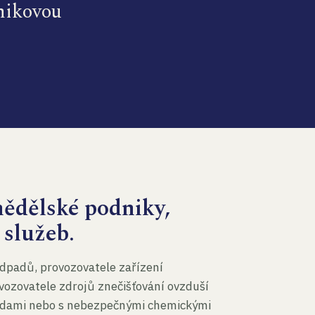
dnikovou
mědělské podniky,
 služeb.
dpadů, provozovatele zařízení
vozovatele zdrojů znečišťování ovzduší
 vodami nebo s nebezpečnými chemickými