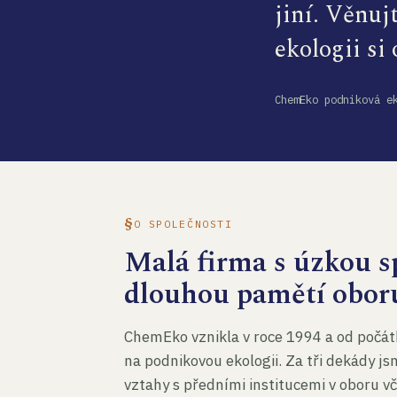
jiní. Věnuj
ekologii si
ChemEko podniková e
O SPOLEČNOSTI
Malá firma s úzkou sp
dlouhou pamětí obor
ChemEko vznikla v roce 1994 a od počát
na podnikovou ekologii. Za tři dekády js
vztahy s předními institucemi v oboru v