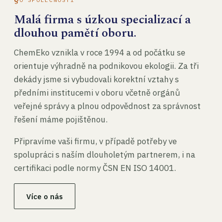
Malá firma s úzkou specializací a
dlouhou pamětí oboru.
ChemEko vznikla v roce 1994 a od počátku se
orientuje výhradně na podnikovou ekologii. Za tři
dekády jsme si vybudovali korektní vztahy s
předními institucemi v oboru včetně orgánů
veřejné správy a plnou odpovědnost za správnost
řešení máme pojištěnou.
Připravíme vaši firmu, v případě potřeby ve
spolupráci s naším dlouholetým partnerem, i na
certifikaci podle normy ČSN EN ISO 14001.
Více o nás