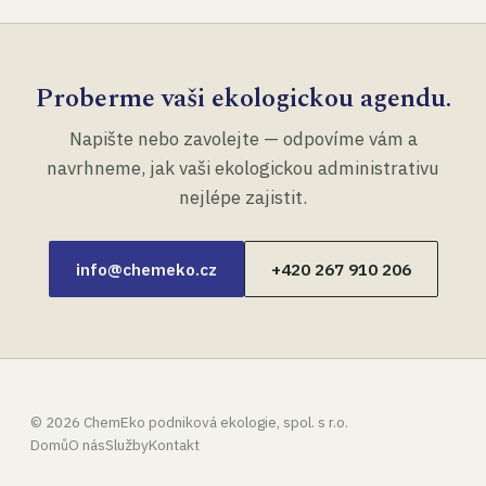
Proberme vaši ekologickou agendu.
Napište nebo zavolejte — odpovíme vám a
navrhneme, jak vaši ekologickou administrativu
nejlépe zajistit.
info@chemeko.cz
+420 267 910 206
©
2026
ChemEko podniková ekologie, spol. s r.o.
Domů
O nás
Služby
Kontakt