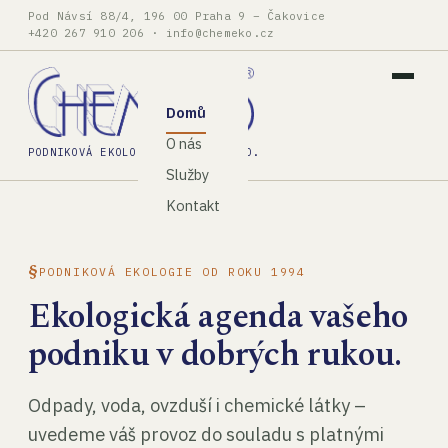
Pod Návsí 88/4, 196 00 Praha 9 – Čakovice
+420 267 910 206
·
info@chemeko.cz
Domů
O nás
PODNIKOVÁ EKOLOGIE, SPOL. S R.O.
Služby
Kontakt
PODNIKOVÁ EKOLOGIE OD ROKU 1994
Ekologická agenda vašeho
podniku v dobrých rukou.
Odpady, voda, ovzduší i chemické látky –
uvedeme váš provoz do souladu s platnými