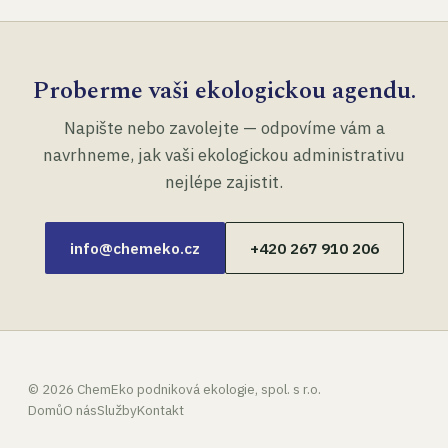
Proberme vaši ekologickou agendu.
Napište nebo zavolejte — odpovíme vám a
navrhneme, jak vaši ekologickou administrativu
nejlépe zajistit.
info@chemeko.cz
+420 267 910 206
©
2026
ChemEko podniková ekologie, spol. s r.o.
Domů
O nás
Služby
Kontakt