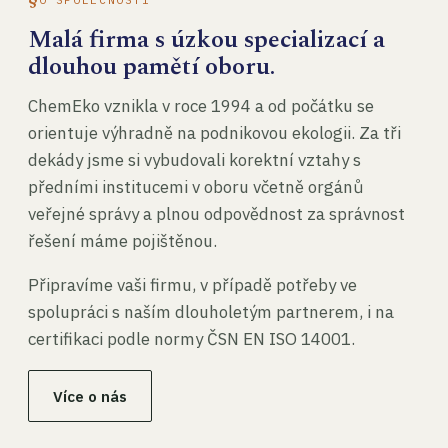
Malá firma s úzkou specializací a
dlouhou pamětí oboru.
ChemEko vznikla v roce 1994 a od počátku se
orientuje výhradně na podnikovou ekologii. Za tři
dekády jsme si vybudovali korektní vztahy s
předními institucemi v oboru včetně orgánů
veřejné správy a plnou odpovědnost za správnost
řešení máme pojištěnou.
Připravíme vaši firmu, v případě potřeby ve
spolupráci s naším dlouholetým partnerem, i na
certifikaci podle normy ČSN EN ISO 14001.
Více o nás