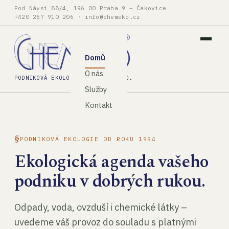
Pod Návsí 88/4, 196 00 Praha 9 – Čakovice
+420 267 910 206
·
info@chemeko.cz
Domů
O nás
PODNIKOVÁ EKOLOGIE, SPOL. S R.O.
Služby
Kontakt
PODNIKOVÁ EKOLOGIE OD ROKU 1994
Ekologická agenda vašeho
podniku v dobrých rukou.
Odpady, voda, ovzduší i chemické látky –
uvedeme váš provoz do souladu s platnými