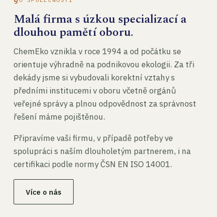
Malá firma s úzkou specializací a
dlouhou pamětí oboru.
ChemEko vznikla v roce 1994 a od počátku se
orientuje výhradně na podnikovou ekologii. Za tři
dekády jsme si vybudovali korektní vztahy s
předními institucemi v oboru včetně orgánů
veřejné správy a plnou odpovědnost za správnost
řešení máme pojištěnou.
Připravíme vaši firmu, v případě potřeby ve
spolupráci s naším dlouholetým partnerem, i na
certifikaci podle normy ČSN EN ISO 14001.
Více o nás