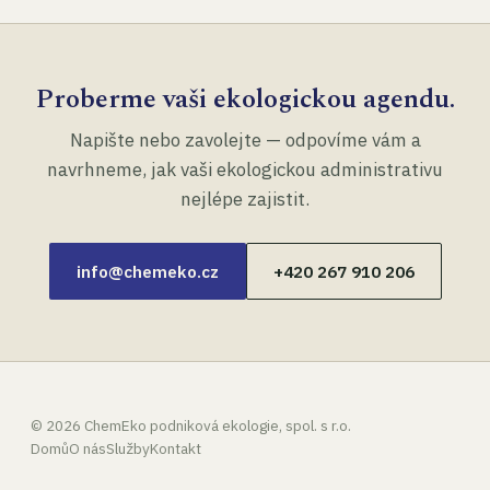
Proberme vaši ekologickou agendu.
Napište nebo zavolejte — odpovíme vám a
navrhneme, jak vaši ekologickou administrativu
nejlépe zajistit.
info@chemeko.cz
+420 267 910 206
©
2026
ChemEko podniková ekologie, spol. s r.o.
Domů
O nás
Služby
Kontakt