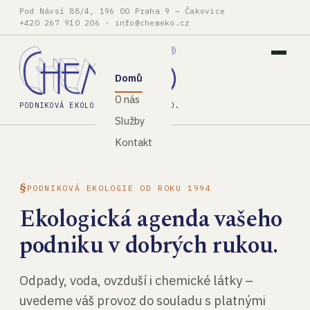
Pod Návsí 88/4, 196 00 Praha 9 – Čakovice
+420 267 910 206
·
info@chemeko.cz
Domů
O nás
PODNIKOVÁ EKOLOGIE, SPOL. S R.O.
Služby
Kontakt
PODNIKOVÁ EKOLOGIE OD ROKU 1994
Ekologická agenda vašeho
podniku v dobrých rukou.
Odpady, voda, ovzduší i chemické látky –
uvedeme váš provoz do souladu s platnými