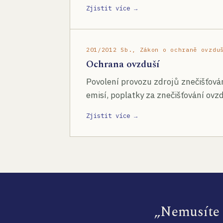
Zjistit více →
201/2012 Sb., Zákon o ochraně ovzdu
Ochrana ovzduší
Povolení provozu zdrojů znečišťován
emisí, poplatky za znečišťování ovzd
Zjistit více →
„Nemusíte s