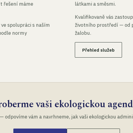
st řešení máme
látkami a směsmi.
Kvalifikovaně vás zastoup
 ve spolupráci s naším
životního prostředí — od 
 podle normy
žalobu.
Přehled služeb
roberme vaši ekologickou agend
— odpovíme vám a navrhneme, jak vaši ekologickou administ