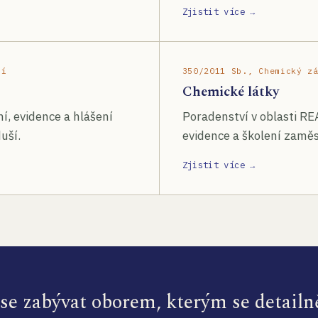
Zjistit více →
ší
350/2011 Sb., Chemický z
Chemické látky
í, evidence a hlášení
Poradenství v oblasti RE
uší.
evidence a školení zamě
Zjistit více →
e zabývat oborem, kterým se detailn