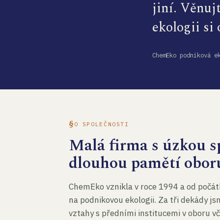
jiní. Věnuj
ekologii si
ChemEko podniková e
O SPOLEČNOSTI
Malá firma s úzkou sp
dlouhou pamětí obor
ChemEko vznikla v roce 1994 a od počát
na podnikovou ekologii. Za tři dekády js
vztahy s předními institucemi v oboru v