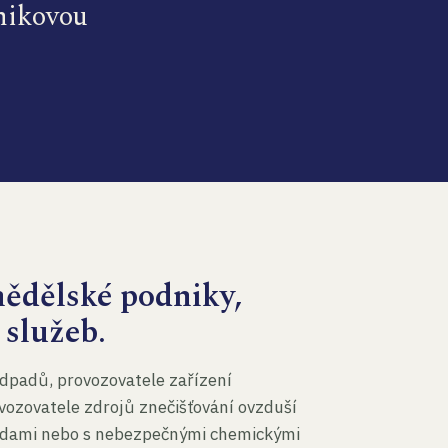
dnikovou
mědělské podniky,
 služeb.
dpadů, provozovatele zařízení
vozovatele zdrojů znečišťování ovzduší
 vodami nebo s nebezpečnými chemickými