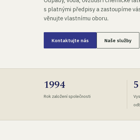
Odpady, voda, ovzduší i chemické lá
s platnými předpisy a zastoupíme vás
věnujte vlastnímu oboru.
Kontaktujte nás
Naše služby
1994
5
Rok založení společnosti
Vys
odb