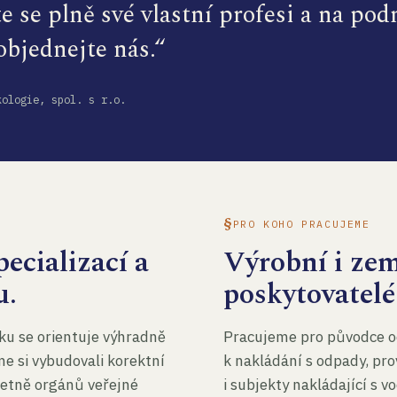
te se plně své vlastní profesi a na po
 objednejte nás.“
kologie, spol. s r.o.
PRO KOHO PRACUJEME
ecializací a
Výrobní i ze
u.
poskytovatelé
ku se orientuje výhradně
Pracujeme pro původce o
me si vybudovali korektní
k nakládání s odpady, pro
četně orgánů veřejné
i subjekty nakládající s