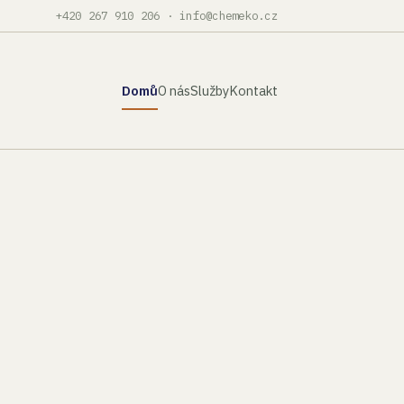
+420 267 910 206
·
info@chemeko.cz
Domů
O nás
Služby
Kontakt