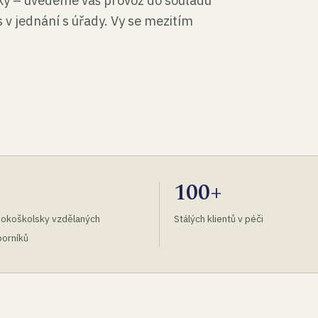
tky – uvedeme váš provoz do souladu
 v jednání s úřady. Vy se mezitím
100+
okoškolsky vzdělaných
Stálých klientů v péči
orníků