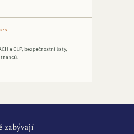
ákon
ACH a CLP, bezpečnostní listy,
stnanců.
ě zabývají