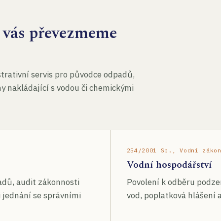
za vás převezmeme
rativní servis pro původce odpadů,
my nakládající s vodou či chemickými
254/2001 Sb., Vodní záko
Vodní hospodářství
adů, audit zákonnosti
Povolení k odběru podze
 jednání se správními
vod, poplatková hlášení a