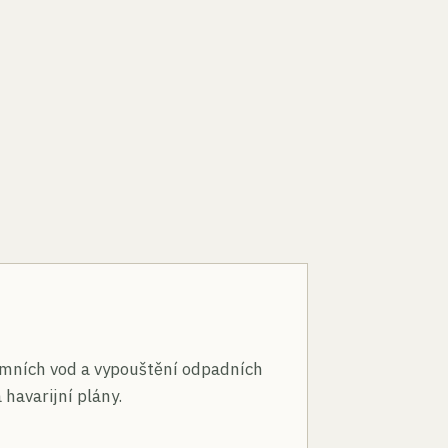
n
mních vod a vypouštění odpadních
 havarijní plány.