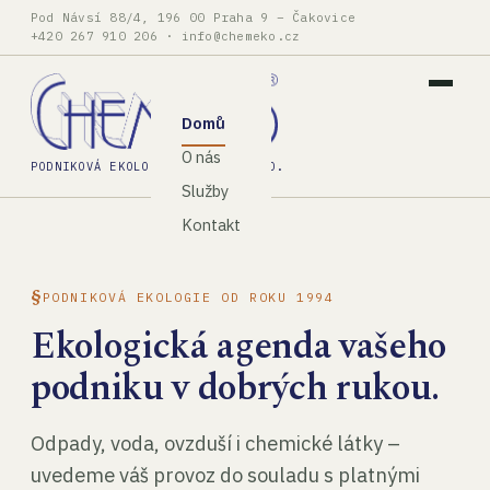
Pod Návsí 88/4, 196 00 Praha 9 – Čakovice
+420 267 910 206
·
info@chemeko.cz
Domů
O nás
PODNIKOVÁ EKOLOGIE, SPOL. S R.O.
Služby
Kontakt
PODNIKOVÁ EKOLOGIE OD ROKU 1994
Ekologická agenda vašeho
podniku v dobrých rukou.
Odpady, voda, ovzduší i chemické látky –
uvedeme váš provoz do souladu s platnými