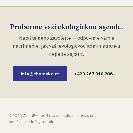
Proberme vaši ekologickou agendu.
Napište nebo zavolejte — odpovíme vám a
navrhneme, jak vaši ekologickou administrativu
nejlépe zajistit.
info@chemeko.cz
+420 267 910 206
©
2026
ChemEko podniková ekologie, spol. s r.o.
Domů
O nás
Služby
Kontakt