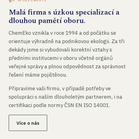
Malá firma s úzkou specializací a
dlouhou pamětí oboru.
ChemEko vznikla v roce 1994 a od počátku se
orientuje výhradně na podnikovou ekologii. Za tři
dekády jsme si vybudovali korektní vztahy s
předními institucemi v oboru včetně orgánů
veřejné správy a plnou odpovědnost za správnost
řešení máme pojištěnou.
Připravíme vaši firmu, v případě potřeby ve
spolupráci s naším dlouholetým partnerem, i na
certifikaci podle normy ČSN EN ISO 14001.
Více o nás