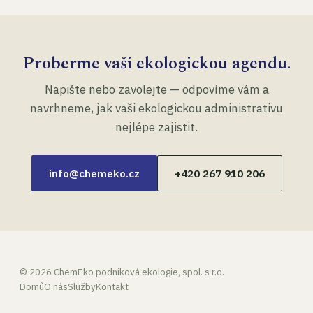
Proberme vaši ekologickou agendu.
Napište nebo zavolejte — odpovíme vám a
navrhneme, jak vaši ekologickou administrativu
nejlépe zajistit.
info@chemeko.cz
+420 267 910 206
©
2026
ChemEko podniková ekologie, spol. s r.o.
Domů
O nás
Služby
Kontakt