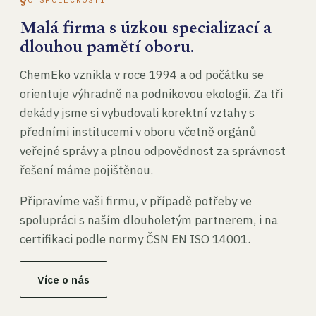
Malá firma s úzkou specializací a
dlouhou pamětí oboru.
ChemEko vznikla v roce 1994 a od počátku se
orientuje výhradně na podnikovou ekologii. Za tři
dekády jsme si vybudovali korektní vztahy s
předními institucemi v oboru včetně orgánů
veřejné správy a plnou odpovědnost za správnost
řešení máme pojištěnou.
Připravíme vaši firmu, v případě potřeby ve
spolupráci s naším dlouholetým partnerem, i na
certifikaci podle normy ČSN EN ISO 14001.
Více o nás