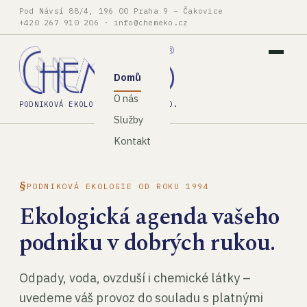
Pod Návsí 88/4, 196 00 Praha 9 – Čakovice
+420 267 910 206
·
info@chemeko.cz
Domů
O nás
PODNIKOVÁ EKOLOGIE, SPOL. S R.O.
Služby
Kontakt
PODNIKOVÁ EKOLOGIE OD ROKU 1994
Ekologická agenda vašeho
podniku v dobrých rukou.
Odpady, voda, ovzduší i chemické látky –
uvedeme váš provoz do souladu s platnými