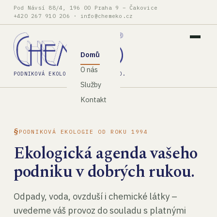
Pod Návsí 88/4, 196 00 Praha 9 – Čakovice
+420 267 910 206
·
info@chemeko.cz
Domů
O nás
PODNIKOVÁ EKOLOGIE, SPOL. S R.O.
Služby
Kontakt
PODNIKOVÁ EKOLOGIE OD ROKU 1994
Ekologická agenda vašeho
podniku v dobrých rukou.
Odpady, voda, ovzduší i chemické látky –
uvedeme váš provoz do souladu s platnými