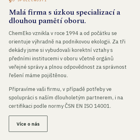
Malá firma s úzkou specializací a
dlouhou pamětí oboru.
ChemEko vznikla v roce 1994 a od počátku se
orientuje výhradně na podnikovou ekologii. Za tři
dekády jsme si vybudovali korektní vztahy s
předními institucemi v oboru včetně orgánů
veřejné správy a plnou odpovědnost za správnost
řešení máme pojištěnou.
Připravíme vaši firmu, v případě potřeby ve
spolupráci s naším dlouholetým partnerem, i na
certifikaci podle normy ČSN EN ISO 14001.
Více o nás