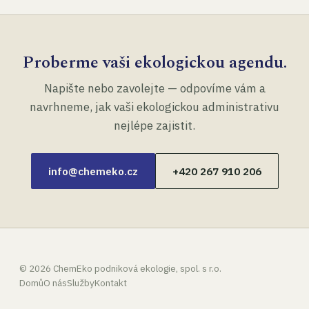
Proberme vaši ekologickou agendu.
Napište nebo zavolejte — odpovíme vám a
navrhneme, jak vaši ekologickou administrativu
nejlépe zajistit.
info@chemeko.cz
+420 267 910 206
©
2026
ChemEko podniková ekologie, spol. s r.o.
Domů
O nás
Služby
Kontakt